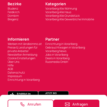
Bezirke
Kategorien
Bludenz
Vorarlberg Alle Wohnung
Feldkirch
Vorarlberg Alle Haus
Dornbirn
Vorarlberg Alle Grundstück
Bregenz
Vorarlberg Alle Gewerbliche Immobilie
Informieren
Partner
Werben mit ländleimmo.at
Einrichtung in Vorarlberg
Preise & Leistungen für
Gebrauchtwagen in Vorarlberg
private Anbieter
Vorarlberg News
Newsletter Anmeldung
Jobs in Vorarlberg
Cookie Einstellungen
Deals in Vorarlberg
Über Uns
Russmedia GmbH
Hilfe
AGB
Datenschutz
Impressum
Einrichtung in Vorarlberg
Anrufen
Anfragen