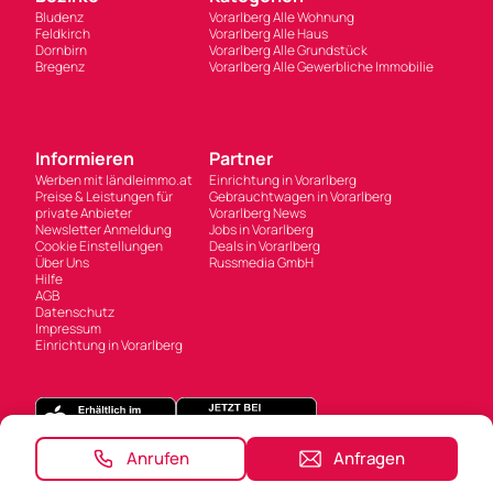
Bludenz
Vorarlberg Alle Wohnung
Feldkirch
Vorarlberg Alle Haus
Dornbirn
Vorarlberg Alle Grundstück
Bregenz
Vorarlberg Alle Gewerbliche Immobilie
Informieren
Partner
Werben mit ländleimmo.at
Einrichtung in Vorarlberg
Preise & Leistungen für
Gebrauchtwagen in Vorarlberg
private Anbieter
Vorarlberg News
Newsletter Anmeldung
Jobs in Vorarlberg
Cookie Einstellungen
Deals in Vorarlberg
Über Uns
Russmedia GmbH
Hilfe
AGB
Datenschutz
Impressum
Einrichtung in Vorarlberg
Anrufen
Anfragen