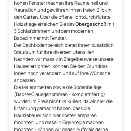
hohen Fenster machen Ihre Räume hell und
freundlich und gewähren Ihnen freien Blick in
den Garten. Über die offene lichtdurchflutete
Holzstiege erreichen Sie das
Obergeschoß
mit
3 Schlafzimmern und dem modernen
Badezimmer mit Fenster.
Der Dachbodenbereich bietet Ihnen zusätzlich
Stauraum für Ihre diversen Utensilien.
Nachdem wir massiv in Ziegelbauweise unsere
Häuser errichten, können Sie den Grundriss
innen noch verändern und auf Ihre Wünsche
anpassen.
Die Malerarbeiten sowie die Bodenbeläge
(Bad+WC ausgenommen - komplett fertig)
wurden im Preis nicht kalkuliert, da wir hier die
Erfahrung gemacht haben, dass die
Häuslebauer sich hier Kosten ersparen
möchten, und diese in Eigenregie machen
möchten - können wir gegen Aufpreis gerne