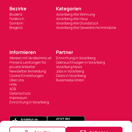
Bezirke
Kategorien
Bludenz
Vorarlberg Alle Wohnung
Feldkirch
Vorarlberg Alle Haus
Dornbirn
Vorarlberg Alle Grundstück
Bregenz
Vorarlberg Alle Gewerbliche Immobilie
Informieren
Partner
Werben mit ländleimmo.at
Einrichtung in Vorarlberg
Preise & Leistungen für
Gebrauchtwagen in Vorarlberg
private Anbieter
Vorarlberg News
Newsletter Anmeldung
Jobs in Vorarlberg
Cookie Einstellungen
Deals in Vorarlberg
Über Uns
Russmedia GmbH
Hilfe
AGB
Datenschutz
Impressum
Einrichtung in Vorarlberg