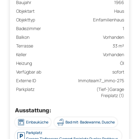
Baujahr
1966
Objektart
Haus
Objekttyp
Einfamilienhaus
Badezimmer
1
Balkon
Vorhanden
Terrasse
33 m²
Keller
Vorhanden
Heizung
Öl
Verfügbar ab
sofort
Externe ID
Immoteam7_immo-275
Parkplatz
(Tief-)Garage
Freiplatz (1)
Ausstattung:
Einbauküche
Bad mit: Badewanne, Dusche
Parkplatz
Garage,Tiefgarage,Carport,Freiplatz,Duplex,Parkhaus