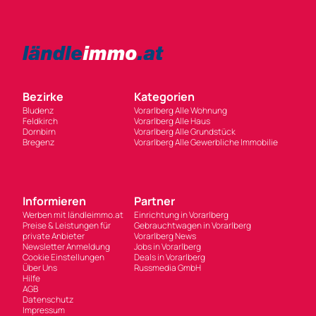
Bezirke
Kategorien
Bludenz
Vorarlberg Alle Wohnung
Feldkirch
Vorarlberg Alle Haus
Dornbirn
Vorarlberg Alle Grundstück
Bregenz
Vorarlberg Alle Gewerbliche Immobilie
Informieren
Partner
Werben mit ländleimmo.at
Einrichtung in Vorarlberg
Preise & Leistungen für
Gebrauchtwagen in Vorarlberg
private Anbieter
Vorarlberg News
Newsletter Anmeldung
Jobs in Vorarlberg
Cookie Einstellungen
Deals in Vorarlberg
Über Uns
Russmedia GmbH
Hilfe
AGB
Datenschutz
Impressum