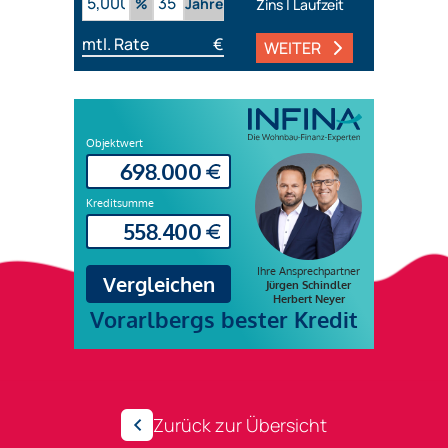
%
Jahre
Zins | Laufzeit
mtl. Rate
€
WEITER
Zurück zur Übersicht