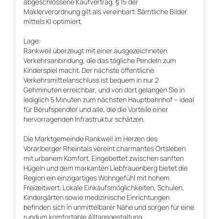
abgeschlossene Kaufvertrag. § 15 der
Maklerverordnung gilt als vereinbart. Sämtliche Bilder
mittels KI optimiert.
Lage:
Rankweil überzeugt mit einer ausgezeichneten
Verkehrsanbindung, die das tägliche Pendeln zum
Kinderspiel macht. Der nächste öffentliche
Verkehrsmittelanschluss ist bequem in nur 2
Gehminuten erreichbar, und von dort gelangen Sie in
lediglich 5 Minuten zum nächsten Hauptbahnhof – ideal
für Berufspendler und alle, die die Vorteile einer
hervorragenden Infrastruktur schätzen.
Die Marktgemeinde Rankweil im Herzen des
Vorarlberger Rheintals vereint charmantes Ortsleben
mit urbanem Komfort. Eingebettet zwischen sanften
Hügeln und dem markanten Liebfrauenberg bietet die
Region ein einzigartiges Wohngefühl mit hohem
Freizeitwert. Lokale Einkaufsmöglichkeiten, Schulen,
Kindergärten sowie medizinische Einrichtungen
befinden sich in unmittelbarer Nähe und sorgen für eine
rundum komfortable Alltagsgestaltung.