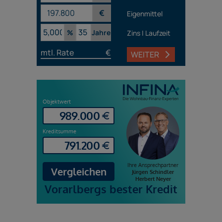
€
Eigenmittel
%
Jahre
Zins | Laufzeit
mtl. Rate
€
WEITER