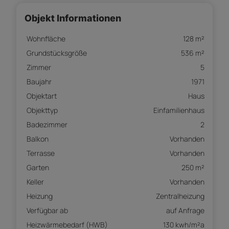
Objekt Informationen
Wohnfläche
128 m²
Grundstücksgröße
536 m²
Zimmer
5
Baujahr
1971
Objektart
Haus
Objekttyp
Einfamilienhaus
Badezimmer
2
Balkon
Vorhanden
Terrasse
Vorhanden
Garten
250 m²
Keller
Vorhanden
Heizung
Zentralheizung
Verfügbar ab
auf Anfrage
Heizwärmebedarf (HWB)
130 kwh/m²a