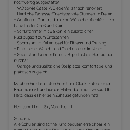
hochwertig ausgestattet
+ WC sowie Gäste-WC ebenfalls frisch renoviert
+ Herrliche Terrasse für entspannte Stunden im Freien
+ Gepflegter Garten, der keine Wünsche offenlässt  ein
Paradies für Groß und Klein
+ Schlafzimmer mit Balkon  ein zusätzlicher
Rückzugsort zum Entspannen
+ Sportraum im Keller  ideal für Fitness und Training.
+ Praktischer Wasch- und Trockenraum im Keller.
+ Separater Raum im Keller, z.B. perfekt als Homeoffice
nutzbar
+ Garage und zusätzliche Stellplätze  komfortabel und
praktisch zugleich.
Machen Sie den ersten Schritt ins Glück: Fotos zeigen
Räume, ein Grundriss die Maße  doch nur live spürt Ihr
Herz, dass es hier sein Zuhause gefunden hat!
Herr Jung | ImmoSky Vorarlberg |
Schulen:
Alle Schulen sind schnell und bequem erreichbar  ein
großer Pluspunkt für Familien, die ihren Kindern kurze