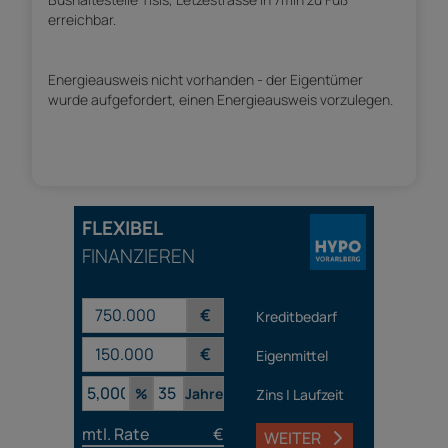
erreichbar.
Energieausweis nicht vorhanden - der Eigentümer
wurde aufgefordert, einen Energieausweis vorzulegen.
FLEXIBEL
FINANZIEREN
€
Kreditbedarf
€
Eigenmittel
%
Jahre
Zins | Laufzeit
mtl. Rate
€
WEITER