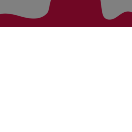
Zurück zur Übersicht
Bezirke
Kategorien
Bludenz
Vorarlberg Alle Wohnung
Feldkirch
Vorarlberg Alle Haus
Dornbirn
Vorarlberg Alle Grundstück
Bregenz
Vorarlberg Alle Gewerbliche Immobilie