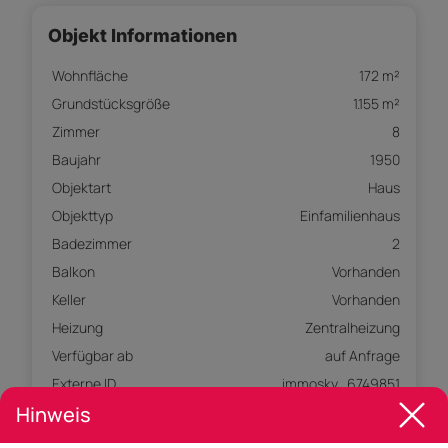
Objekt Informationen
Wohnfläche
172 m²
Grundstücksgröße
1.155 m²
Zimmer
8
Baujahr
1950
Objektart
Haus
Objekttyp
Einfamilienhaus
Badezimmer
2
Balkon
Vorhanden
Keller
Vorhanden
Heizung
Zentralheizung
Verfügbar ab
auf Anfrage
Externe ID
immosky_6749851
Hinweis
Parkplatz
(Tief-)Garage
Freiplatz (1)