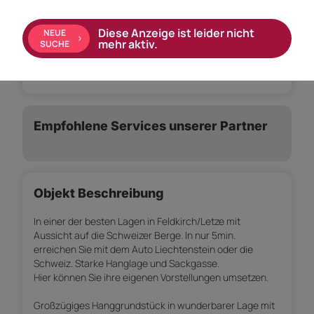
Ausstattung:
Diese Anzeige ist leider nicht
NEUE
mehr aktiv.
SUCHE
Parkplatz Freiplatz, Garage
Empfohlene Services unserer Partner
Objekt Beschreibung
In einer der besten Lagen in Feldkirch/Letze mit
Aussicht auf die Schweizer Berge. In nur 5min.
erreichen Sie mit dem Auto Liechtenstein oder die
Schweiz. Starke Hanglage und Sackgasse.
Hier können Sie ihre eigenen Vorstellungen umsetzen.
Großzügiges Hanggrundstück in wunderbarer Lage mit