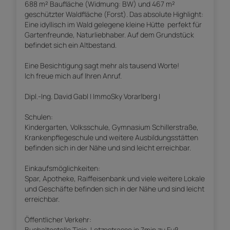
688 m² Baufläche (Widmung: BW) und 467 m²
geschützter Waldfläche (Forst). Das absolute Highlight:
Eine idyllisch im Wald gelegene kleine Hütte  perfekt für
Gartenfreunde, Naturliebhaber. Auf dem Grundstück
befindet sich ein Altbestand.
Eine Besichtigung sagt mehr als tausend Worte!
Ich freue mich auf Ihren Anruf.
Dipl.-Ing. David Gabl | ImmoSky Vorarlberg |
Schulen:
Kindergarten, Volksschule, Gymnasium Schillerstraße,
Krankenpflegeschule und weitere Ausbildungsstätten
befinden sich in der Nähe und sind leicht erreichbar.
Einkaufsmöglichkeiten:
Spar, Apotheke, Raiffeisenbank und viele weitere Lokale
und Geschäfte befinden sich in der Nähe und sind leicht
erreichbar.
Öffentlicher Verkehr:
Bushaltestelle Tisis, Letzestrasse in 7min zu Fuß