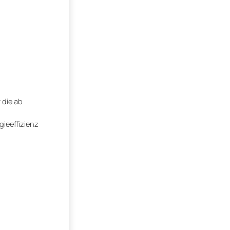
 die ab
gieeffizienz