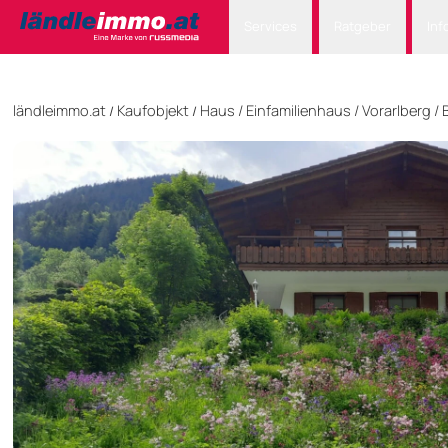
Services
Ratgeber
Inf
ländleimmo.at
Kaufobjekt
Haus
/
Einfamilienhaus
/
Vorarlberg
/
/
/