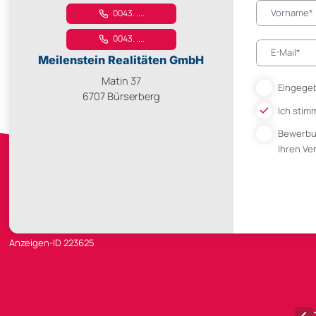
0043. ....
0043. ....
Meilenstein Realitäten GmbH
Matin 37
Eingegeb
6707 Bürserberg
Ich stim
Bewerb
Ihren V
Anzeigen-ID 223625