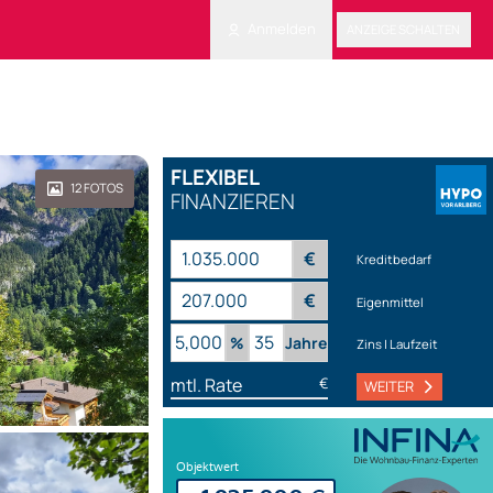
Anmelden
ANZEIGE SCHALTEN
FLEXIBEL
12
FOTOS
FINANZIEREN
€
Kreditbedarf
€
Eigenmittel
%
Jahre
Zins | Laufzeit
mtl. Rate
€
WEITER