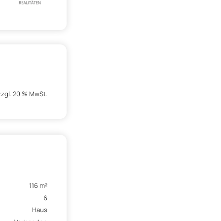
zzgl. 20 % MwSt.
116 m²
6
Haus