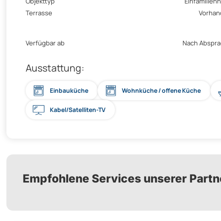
Objekttyp
Einfamilien
Terrasse
Vorhan
Verfügbar ab
Nach Abspr
Ausstattung:
Einbauküche
Wohnküche / offene Küche
Kabel/Satelliten-TV
Empfohlene Services unserer Partn