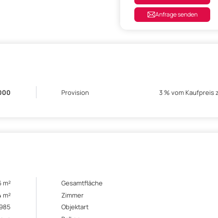
Anfrage senden
.000
Provision
3 % vom Kaufpreis 
6 m²
Gesamtfläche
4 m²
Zimmer
1985
Objektart