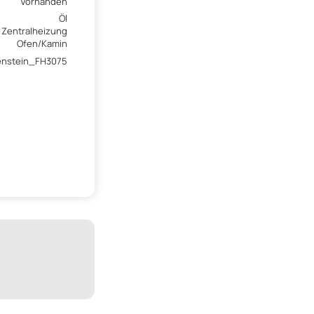
Vorhanden
Öl
Zentralheizung
Ofen/Kamin
enstein_FH3075