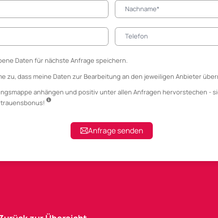
ene Daten für nächste Anfrage speichern.
me zu, dass meine Daten zur Bearbeitung an den jeweiligen Anbieter über
ungsmappe anhängen
und positiv unter allen Anfragen hervorstechen - si
ertrauensbonus!
Anfrage senden
Zurück zur Übersicht