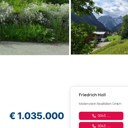
Friedrich Holl
Meilenstein Realitäten GmbH
€ 1.035.000
0043. ....
0043. ....