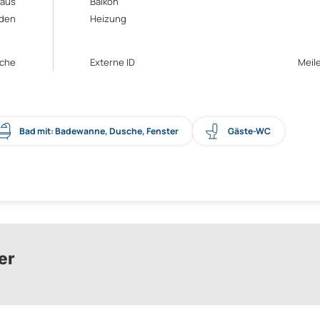
haus
Balkon
den
Heizung
ache
Externe ID
Meil
Bad mit: Badewanne, Dusche, Fenster
Gäste-WC
er