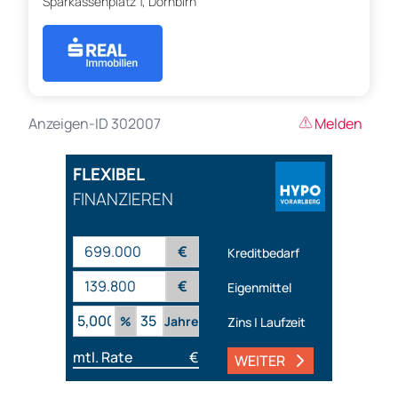
Sparkassenplatz 1, Dornbirn
Anzeigen-ID 302007
Melden
FLEXIBEL
FINANZIEREN
€
Kreditbedarf
€
Eigenmittel
%
Jahre
Zins | Laufzeit
mtl. Rate
€
WEITER