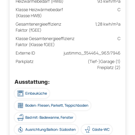
Heizwärmebedarf (HWB)
93 kwh/m²a
Klasse Heizwärmebedarf
C
(Klasse HWB)
Gesamtenergieeffizienz
1,28 kwh/m²a
Faktor (fGEE)
Klasse Gesamtenergieeffizienz
C
Faktor (Klasse fGEE)
Externe ID
justimmo_354464_963/7946
Parkplatz
(Tief-)Garage (1)
Freiplatz (2)
Ausstattung:
Einbauküche
Boden: Fliesen, Parkett, Teppichboden
Bad mit: Badewanne, Fenster
Ausrichtung Balkon: Südosten
Gäste-WC