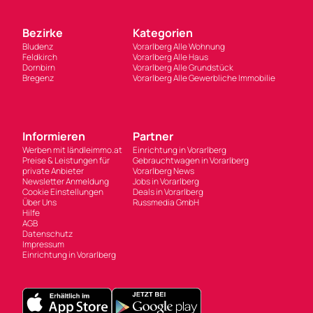
Bezirke
Kategorien
Bludenz
Vorarlberg Alle Wohnung
Feldkirch
Vorarlberg Alle Haus
Dornbirn
Vorarlberg Alle Grundstück
Bregenz
Vorarlberg Alle Gewerbliche Immobilie
Informieren
Partner
Werben mit ländleimmo.at
Einrichtung in Vorarlberg
Preise & Leistungen für
Gebrauchtwagen in Vorarlberg
private Anbieter
Vorarlberg News
Newsletter Anmeldung
Jobs in Vorarlberg
Cookie Einstellungen
Deals in Vorarlberg
Über Uns
Russmedia GmbH
Hilfe
AGB
Datenschutz
Impressum
Einrichtung in Vorarlberg