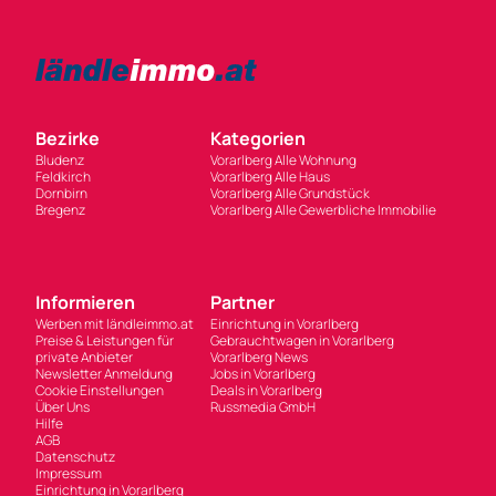
Bezirke
Kategorien
Bludenz
Vorarlberg Alle Wohnung
Feldkirch
Vorarlberg Alle Haus
Dornbirn
Vorarlberg Alle Grundstück
Bregenz
Vorarlberg Alle Gewerbliche Immobilie
Informieren
Partner
Werben mit ländleimmo.at
Einrichtung in Vorarlberg
Preise & Leistungen für
Gebrauchtwagen in Vorarlberg
private Anbieter
Vorarlberg News
Newsletter Anmeldung
Jobs in Vorarlberg
Cookie Einstellungen
Deals in Vorarlberg
Über Uns
Russmedia GmbH
Hilfe
AGB
Datenschutz
Impressum
Einrichtung in Vorarlberg