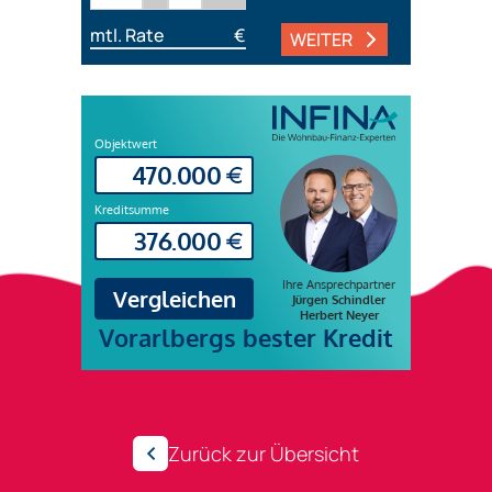
mtl. Rate
€
WEITER
Zurück zur Übersicht