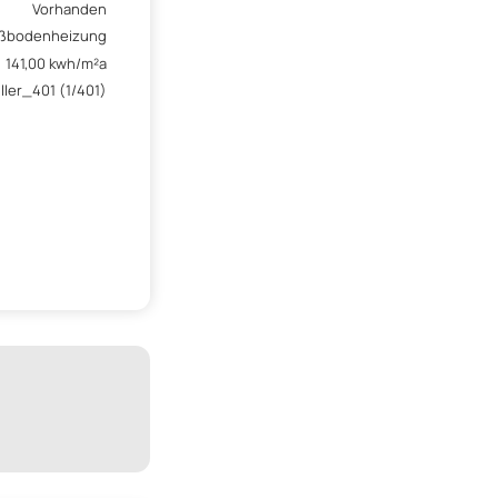
Vorhanden
ßbodenheizung
141,00 kwh/m²a
iller_401 (1/401)