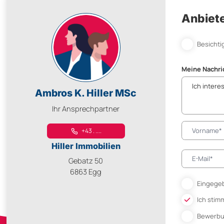
Anbiete
Besichti
Meine Nachri
Ambros K. Hiller MSc
Ihr Ansprechpartner
+43 . ....
Hiller Immobilien
Gebatz 50
6863 Egg
Eingegeb
Ich stim
Bewerb