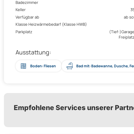
Badezimmer
Keller
3
Verfügbar ab
ab so
Klasse Heizwärmebedarf (Klasse HWB)
Parkplatz
(Tief-)Garage
Freiplatz
Ausstattung:
Boden: Fliesen
Bad mit: Badewanne, Dusche, Fe
Empfohlene Services unserer Partn