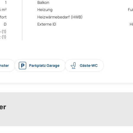
1
Balkon
5 m²
Heizung
Fu
fort
Heizwärmebedarf (HWB)
D
Externe ID
H
 (1)
 (1)
nster
Parkplatz Garage
Gäste-WC
er