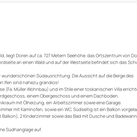
, liegt Doren auf ca. 727 Metern Seehöhe. das Ortszentrum von Dor
ordseite an einen Wald und auf der Westseite befindet sich das Sc
iner wunderschönen Südausrichtung. Die Aussicht auf die Berge des
n Ifen sind nahezu grandios!
(Fa. Müller Wohnbau) und im Stile einer toskanischen Villa erricht
Erdgeschoss, einem Obergeschoss und einem Dachboden.
ikraum mit Ölheizung, ein Arbeitszimmer sowie eine Garage.
er mit Kaminofen, sowie ein WC. Südseitig ist ein Balkon vorgela
t Balkon), 2 Kinderzimmer sowie das Bad mit Dusche und Badewann
ine Südhanglage auf.