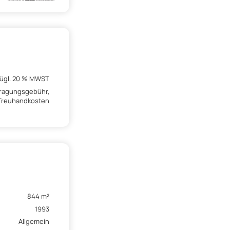
zügl. 20 % MWST
ntragungsgebühr,
 Treuhandkosten
844 m²
1993
Allgemein