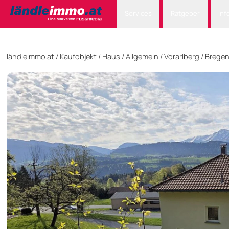
Services
Ratgeber
Inf
ländleimmo.at
Kaufobjekt
Haus
/
Allgemein
/
Vorarlberg
/
Brege
/
/