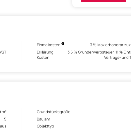
Einmalkosten
3 % Maklerhonorar zu
MWST
Erklärung
3,5 % Grunderwerbsteuer, 1,1 % Ei
Kosten
Vertrags- und
9 m²
Grundstücksgröße
5
Baujahr
aus
Objekttyp