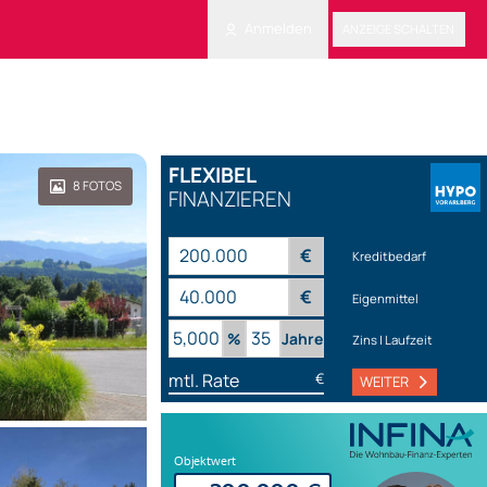
Anmelden
ANZEIGE SCHALTEN
FLEXIBEL
8
FOTOS
FINANZIEREN
€
Kreditbedarf
€
Eigenmittel
%
Jahre
Zins | Laufzeit
mtl. Rate
€
WEITER