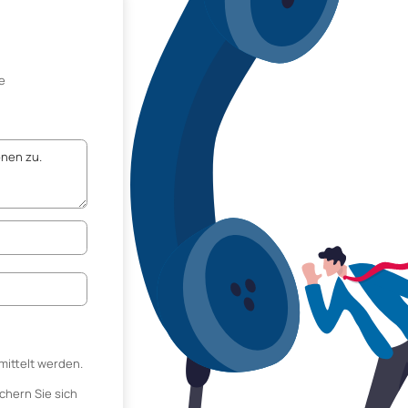
e
mittelt werden.
chern Sie sich