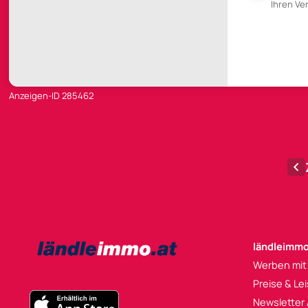
Ihren V
Anzeigen-ID 285462
ländleimmo
Werben mit
Preise & Le
Newsletter