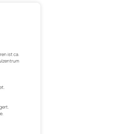
en ist ca.
hulzentrum
et.
gert.
e.