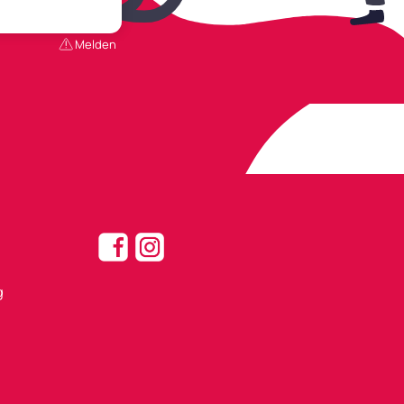
Melden
g