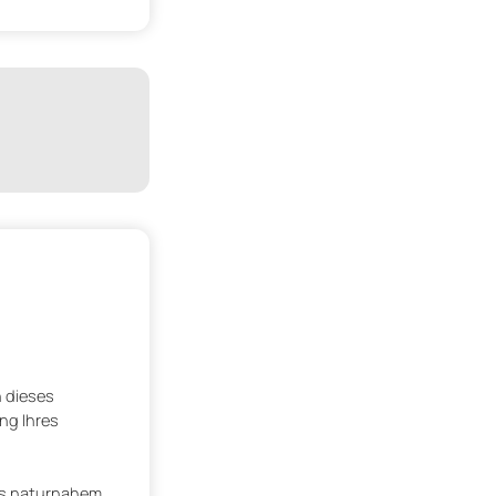
h dieses
ng Ihres
us naturnahem