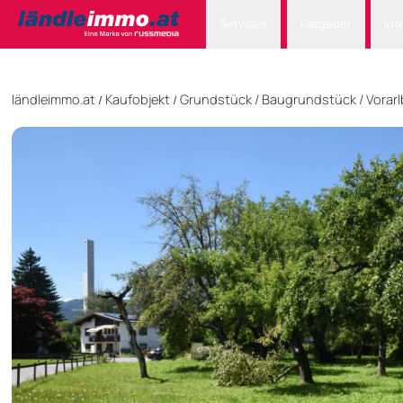
Services
Ratgeber
Inf
ländleimmo.at
Kaufobjekt
Grundstück
/
Baugrundstück
/
Vorar
/
/