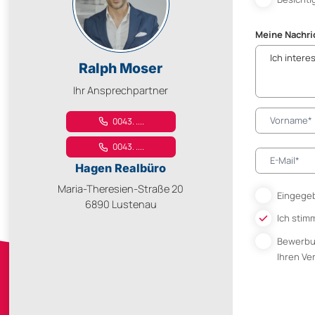
Meine Nachri
Ralph Moser
Ihr Ansprechpartner
0043. ....
0043. ....
Hagen Realbüro
Maria-Theresien-Straße 20
Eingegeb
6890 Lustenau
Ich stim
Bewerb
Ihren V