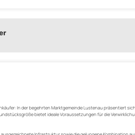
er
nkäufer: In der begehrten Marktgemeinde Lustenau präsentiert sic
Grundstücksgröße bietet ideale Voraussetzungen für die Verwirklichu
e ausgezeichnete Infrastruktur sowie die gelungene Kombination a