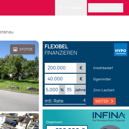
Anmelden
ANZEIGE SCHALTEN
ustenau
FLEXIBEL
9
FOTOS
FINANZIEREN
€
Kreditbedarf
€
Eigenmittel
%
Jahre
Zins | Laufzeit
mtl. Rate
€
WEITER