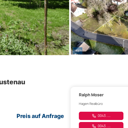
Lustenau
Ralph Moser
Hagen Realbüro
Preis auf Anfrage
0043. ....
0043. ....