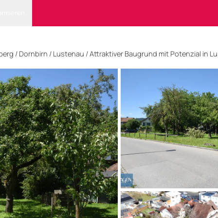
ormieren
lberg
/
Dornbirn
/ Lustenau
/
Attraktiver Baugrund mit Potenzial in L