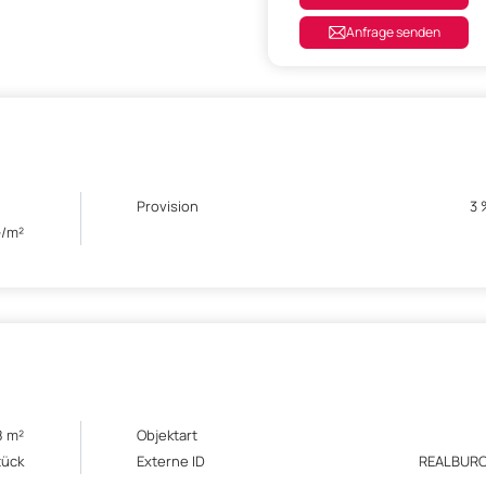
Anfrage senden
Provision
3 
-/m²
8 m²
Objektart
tück
Externe ID
REALBUR