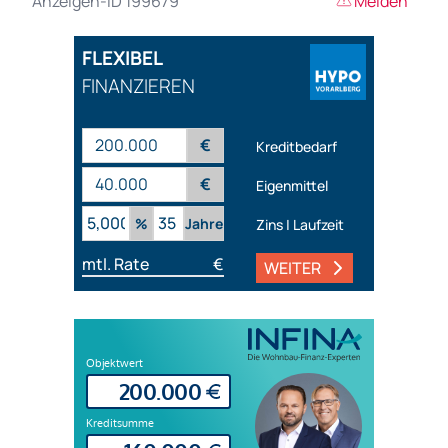
Anzeigen-ID 199679
Melden
FLEXIBEL
FINANZIEREN
€
Kreditbedarf
€
Eigenmittel
%
Jahre
Zins | Laufzeit
mtl. Rate
€
WEITER