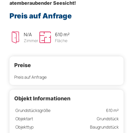
atemberaubender Seesicht!
Preis auf Anfrage
N/A
610 m²
Zimmer
Fläche
Preise
Preis auf Anfrage
Objekt Informationen
Grundstücksgröße
610 m²
Objektart
Grundstück
Objekttyp
Baugrundstück