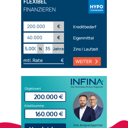
FLEXIBEL
FINANZIEREN
€
Kreditbedarf
€
Eigenmittel
%
Jahre
Zins | Laufzeit
mtl. Rate
€
WEITER