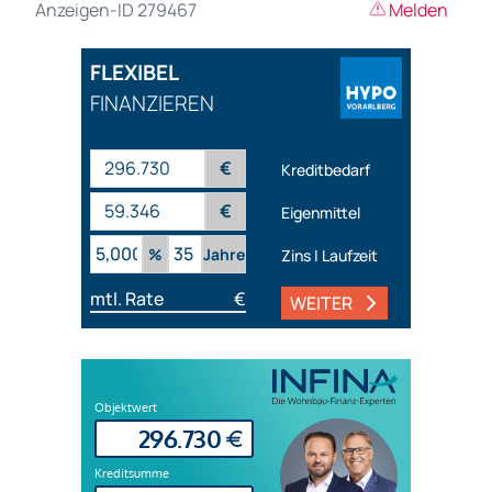
Anzeigen-ID 279467
Melden
FLEXIBEL
FINANZIEREN
€
Kreditbedarf
€
Eigenmittel
%
Jahre
Zins | Laufzeit
mtl. Rate
€
WEITER