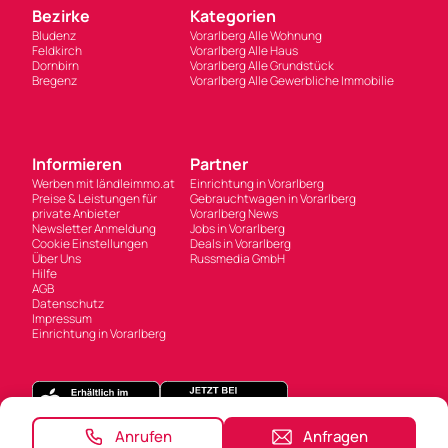
Bezirke
Kategorien
Bludenz
Vorarlberg Alle Wohnung
Feldkirch
Vorarlberg Alle Haus
Dornbirn
Vorarlberg Alle Grundstück
Bregenz
Vorarlberg Alle Gewerbliche Immobilie
Informieren
Partner
Werben mit ländleimmo.at
Einrichtung in Vorarlberg
Preise & Leistungen für
Gebrauchtwagen in Vorarlberg
private Anbieter
Vorarlberg News
Newsletter Anmeldung
Jobs in Vorarlberg
Cookie Einstellungen
Deals in Vorarlberg
Über Uns
Russmedia GmbH
Hilfe
AGB
Datenschutz
Impressum
Einrichtung in Vorarlberg
Anrufen
Anfragen