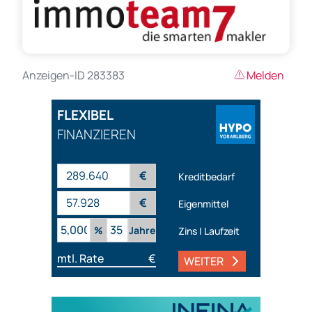
Anzeigen-ID 283383
Melden
FLEXIBEL
FINANZIEREN
€
Kreditbedarf
€
Eigenmittel
%
Jahre
Zins | Laufzeit
mtl. Rate
€
WEITER