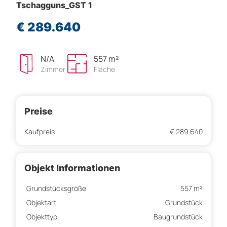
Tschagguns_GST 1
€ 289.640
N/A
557 m²
Zimmer
Fläche
Preise
Kaufpreis
€ 289.640
Objekt Informationen
Grundstücksgröße
557 m²
Objektart
Grundstück
Objekttyp
Baugrundstück