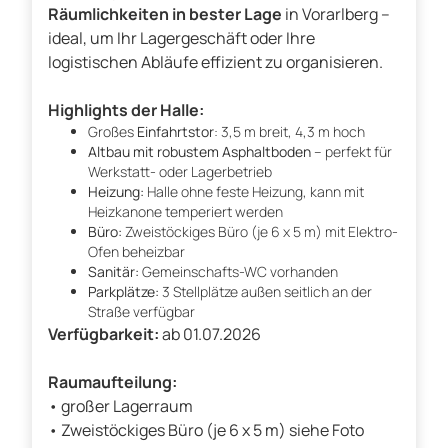
Räumlichkeiten in bester Lage
in Vorarlberg –
ideal, um Ihr Lagergeschäft oder Ihre
logistischen Abläufe effizient zu organisieren.
Highlights der Halle:
Großes
Einfahrtstor
: 3,5 m breit, 4,3 m hoch
Altbau mit robustem Asphaltboden
– perfekt für
Werkstatt- oder Lagerbetrieb
Heizung:
Halle ohne feste Heizung, kann mit
Heizkanone temperiert werden
Büro:
Zweistöckiges Büro (je 6 x 5 m) mit Elektro-
Ofen beheizbar
Sanitär:
Gemeinschafts-WC vorhanden
Parkplätze:
3 Stellplätze außen seitlich an der
Straße verfügbar
Verfügbarkeit:
ab 01.07.2026
Raumaufteilung:
• großer Lagerraum
• Zweistöckiges Büro (je 6 x 5 m) siehe Foto