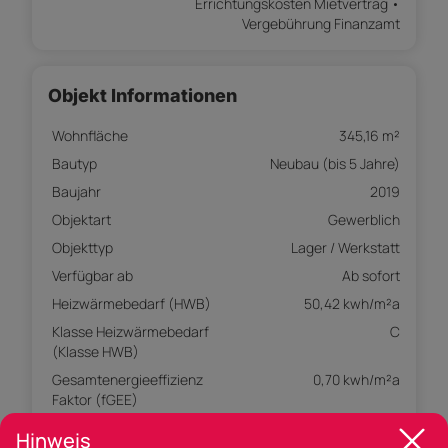
Errichtungskosten Mietvertrag •
Vergebührung Finanzamt
Objekt Informationen
Wohnfläche
345,16 m²
Bautyp
Neubau (bis 5 Jahre)
Baujahr
2019
Objektart
Gewerblich
Objekttyp
Lager / Werkstatt
Verfügbar ab
Ab sofort
Heizwärmebedarf (HWB)
50,42 kwh/m²a
Klasse Heizwärmebedarf
C
(Klasse HWB)
Gesamtenergieeffizienz
0,70 kwh/m²a
Faktor (fGEE)
Klasse Gesamtenergieeffizienz
A+
Hinweis
Faktor (Klasse fGEE)