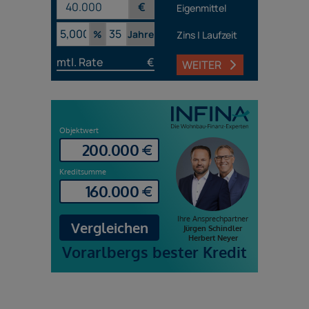
€
Eigenmittel
%
Jahre
Zins | Laufzeit
mtl. Rate
€
WEITER