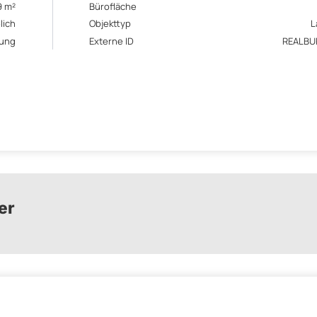
9 m²
Bürofläche
lich
Objekttyp
L
rung
Externe ID
REALBU
er