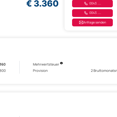
€ 3.360
0043. ....
0043. ....
Anfrage senden
.360
Mehrwertsteuer
.800
Provision
2 Bruttomonatsm