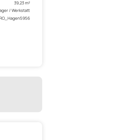
39,23 m²
ager / Werkstatt
RO_Hagen5956