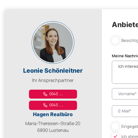
Anbiete
Besichti
Meine Nachri
Leonie Schönleitner
Ihr Ansprechpartner
0043. ....
0043. ....
Hagen Realbüro
Maria-Theresien-Straße 20
Eingegeb
6890 Lustenau
Ich stim