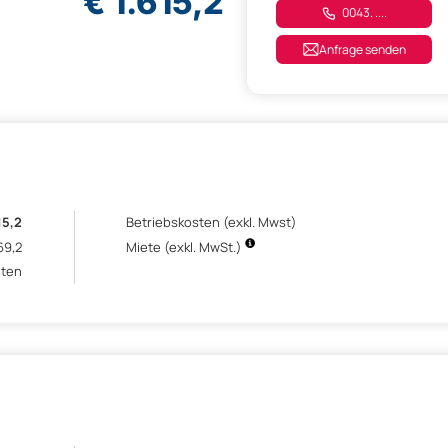
€ 1.615,2
0043. ....
Anfrage senden
15,2
Betriebskosten (exkl. Mwst)
69,2
Miete (exkl. MwSt.)
eten