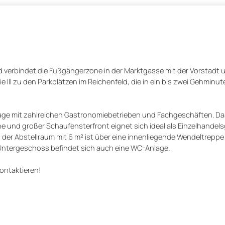
d verbindet die Fußgängerzone in der Marktgasse mit der Vorstadt
 Ill zu den Parkplätzen im Reichenfeld, die in ein bis zwei Gehminut
sage mit zahlreichen Gastronomiebetrieben und Fachgeschäften. Das
he und großer Schaufensterfront eignet sich ideal als Einzelhandel
der Abstellraum mit 6 m² ist über eine innenliegende Wendeltreppe
m Untergeschoss befindet sich auch eine WC-Anlage.
kontaktieren!