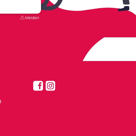
Melden
g