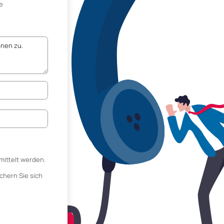
e
mittelt werden.
chern Sie sich