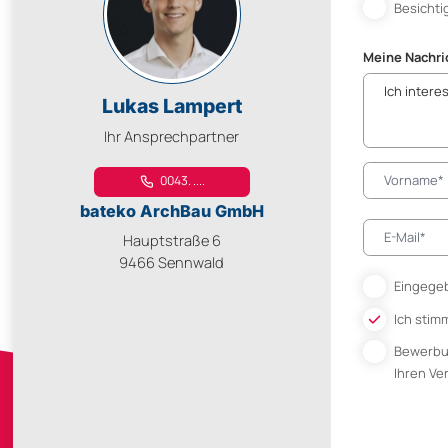
Besichti
Meine Nachri
Lukas Lampert
Ihr Ansprechpartner
0043. ....
bateko ArchBau GmbH
Hauptstraße 6
9466 Sennwald
Eingegeb
Ich stim
Bewerb
Ihren V