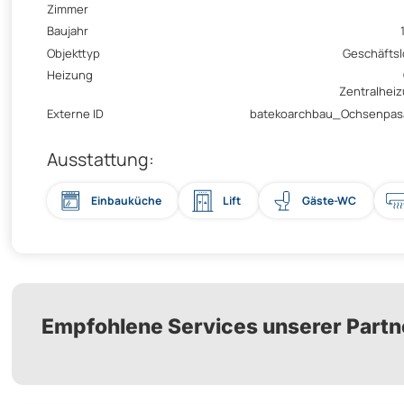
Zimmer
Baujahr
Objekttyp
Geschäftsl
Heizung
Zentralhei
Externe ID
batekoarchbau_Ochsenpas
Ausstattung:
Einbauküche
Lift
Gäste-WC
Empfohlene Services unserer Partn