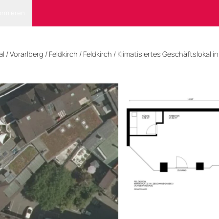
ormieren
al
/
Vorarlberg
/
Feldkirch
/ Feldkirch
/
Klimatisiertes Geschäftslokal in