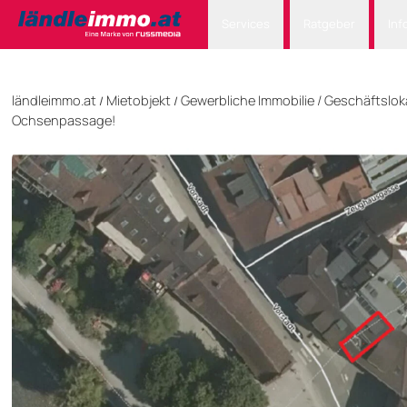
Services
Ratgeber
Inf
ländleimmo.at
Mietobjekt
Gewerbliche Immobilie
/
Geschäftslok
/
/
Ochsenpassage!