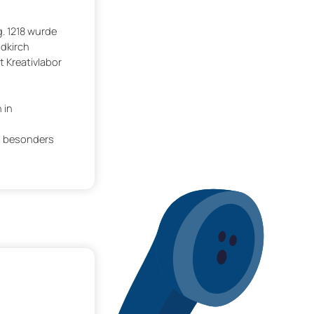
. 1218 wurde
ldkirch
 Kreativlabor
 in
n besonders