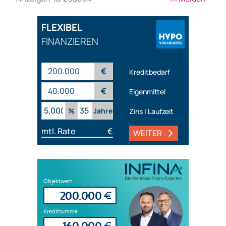
FLEXIBEL
FINANZIEREN
€
Kreditbedarf
€
Eigenmittel
%
Jahre
Zins | Laufzeit
mtl. Rate
€
WEITER