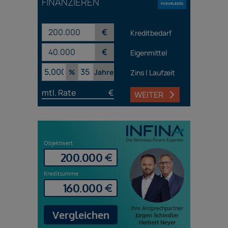
FINANZIEREN
€
Kreditbedarf
€
Eigenmittel
%
Jahre
Zins | Laufzeit
mtl. Rate
€
WEITER