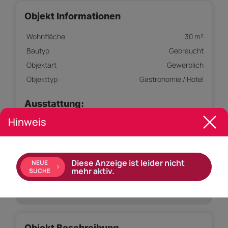
Objekt Informationen
Wohnfläche
30 m²
Bautyp
Gebraucht
Objektart
Gewerblich
Objekttyp
Gastronomie / Hotel
Ausstattung:
Hinweis
Einbauküche
Diese Anzeige ist leider nicht
NEUE
mehr aktiv.
SUCHE
Empfohlene Services unserer Partner
Objekt Beschreibung