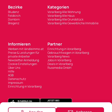
Bezirke
Kategorien
Bludenz
Vorarlberg Alle Wohnung
Feldkirch
Vorarlberg Alle Haus
Dornbirn
Vorarlberg Alle Grundstück
Bregenz
Vorarlberg Alle Gewerbliche Immobilie
Informieren
Partner
Werben mit ländleimmo.at
Einrichtung in Vorarlberg
Preise & Leistungen für
Gebrauchtwagen in Vorarlberg
private Anbieter
Vorarlberg News
Newsletter Anmeldung
Jobs in Vorarlberg
Cookie Einstellungen
Deals in Vorarlberg
Über Uns
Russmedia GmbH
Hilfe
AGB
Datenschutz
Impressum
Einrichtung in Vorarlberg