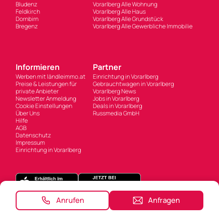
Bludenz
Vorarlberg Alle Wohnung
Feldkirch
Vorarlberg Alle Haus
Dornbirn
Vorarlberg Alle Grundstück
Bregenz
Vorarlberg Alle Gewerbliche Immobilie
Informieren
Partner
Werben mit ländleimmo.at
Einrichtung in Vorarlberg
Preise & Leistungen für
Gebrauchtwagen in Vorarlberg
private Anbieter
Vorarlberg News
Newsletter Anmeldung
Jobs in Vorarlberg
Cookie Einstellungen
Deals in Vorarlberg
Über Uns
Russmedia GmbH
Hilfe
AGB
Datenschutz
Impressum
Einrichtung in Vorarlberg
Anrufen
Anfragen