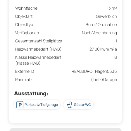
Wohnfläche
13 m²
Objektart
Gewerblich
Objekttyp
Büro / Ordination
Verfügbar ab
Nach Vereinbarung
Gesamtanzahl Stellplätze
1
Heizwärmebedarf (HWB)
27,00 kwh/m²a
Klasse Heizwärmebedarf
B
(Klasse HWB)
Externe ID
REALBURO_Hagen5636
Parkplatz
(Tief-)Garage
Ausstattung:
Parkplatz Tiefgarage
Gäste-WC