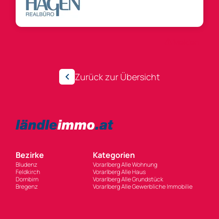
Anzeigen-ID 247069
Melden
Zurück zur Übersicht
Bezirke
Kategorien
Bludenz
Vorarlberg Alle Wohnung
Feldkirch
Vorarlberg Alle Haus
Dornbirn
Vorarlberg Alle Grundstück
Bregenz
Vorarlberg Alle Gewerbliche Immobilie