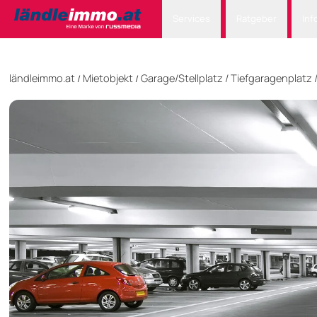
Services
Ratgeber
Inf
ländleimmo.at
Mietobjekt
Garage/Stellplatz
/
Tiefgaragenplatz
/
/