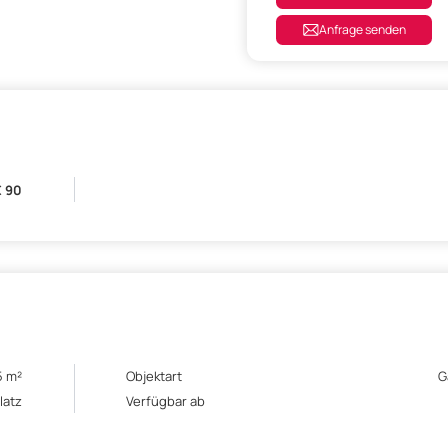
Anfrage senden
€ 90
5 m²
Objektart
G
latz
Verfügbar ab