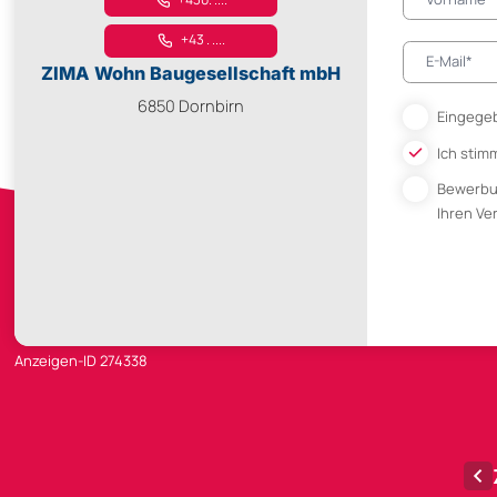
+43 . ....
ZIMA Wohn Baugesellschaft mbH
6850 Dornbirn
Eingegeb
Ich stim
Bewerb
Ihren V
Anzeigen-ID 274338