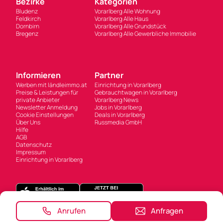
Bezirke
Kategorien
Bludenz
Vorarlberg Alle Wohnung
Feldkirch
Vorarlberg Alle Haus
Dornbirn
Vorarlberg Alle Grundstück
Bregenz
Vorarlberg Alle Gewerbliche Immobilie
Informieren
Partner
Werben mit ländleimmo.at
Einrichtung in Vorarlberg
Preise & Leistungen für
Gebrauchtwagen in Vorarlberg
private Anbieter
Vorarlberg News
Newsletter Anmeldung
Jobs in Vorarlberg
Cookie Einstellungen
Deals in Vorarlberg
Über Uns
Russmedia GmbH
Hilfe
AGB
Datenschutz
Impressum
Einrichtung in Vorarlberg
Anrufen
Anfragen