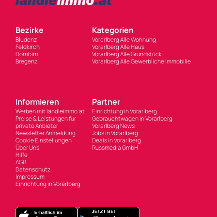
Bezirke
Kategorien
Bludenz
Vorarlberg Alle Wohnung
Feldkirch
Vorarlberg Alle Haus
Dornbirn
Vorarlberg Alle Grundstück
Bregenz
Vorarlberg Alle Gewerbliche Immobilie
Informieren
Partner
Werben mit ländleimmo.at
Einrichtung in Vorarlberg
Preise & Leistungen für
Gebrauchtwagen in Vorarlberg
private Anbieter
Vorarlberg News
Newsletter Anmeldung
Jobs in Vorarlberg
Cookie Einstellungen
Deals in Vorarlberg
Über Uns
Russmedia GmbH
Hilfe
AGB
Datenschutz
Impressum
Einrichtung in Vorarlberg