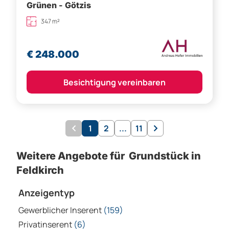
Grünen - Götzis
347 m²
€ 248.000
Besichtigung vereinbaren
1
2
...
11
Weitere Angebote für Grundstück in
Feldkirch
Anzeigentyp
Gewerblicher Inserent
(159)
Privatinserent
(6)