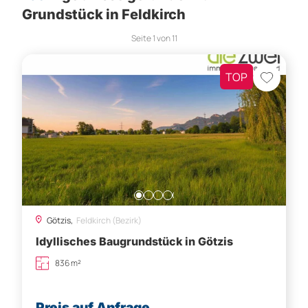
Grundstück in Feldkirch
Seite
1
von
11
TOP
Götzis,
Feldkirch (Bezirk)
Idyllisches Baugrundstück in Götzis
836 m²
Preis auf Anfrage