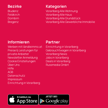
Bezirke
Kategorien
Bludenz
Vorarlberg Alle Wohnung
Feldkirch
Vorarlberg Alle Haus
Dornbirn
Vorarlberg Alle Grundstück
Bregenz
Vorarlberg Alle Gewerbliche Immobilie
Informieren
Partner
Werben mit ländleimmo.at
Einrichtung in Vorarlberg
Preise & Leistungen für
Gebrauchtwagen in Vorarlberg
private Anbieter
Vorarlberg News
Newsletter Anmeldung
Jobs in Vorarlberg
Cookie Einstellungen
Deals in Vorarlberg
Über Uns
Russmedia GmbH
Hilfe
AGB
Datenschutz
Impressum
Einrichtung in Vorarlberg