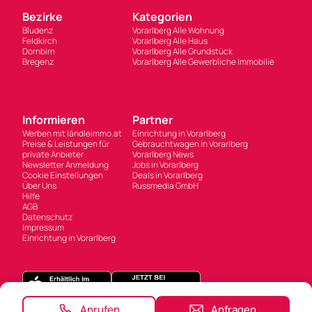
Bezirke
Kategorien
Bludenz
Vorarlberg Alle Wohnung
Feldkirch
Vorarlberg Alle Haus
Dornbirn
Vorarlberg Alle Grundstück
Bregenz
Vorarlberg Alle Gewerbliche Immobilie
Informieren
Partner
Werben mit ländleimmo.at
Einrichtung in Vorarlberg
Preise & Leistungen für
Gebrauchtwagen in Vorarlberg
private Anbieter
Vorarlberg News
Newsletter Anmeldung
Jobs in Vorarlberg
Cookie Einstellungen
Deals in Vorarlberg
Über Uns
Russmedia GmbH
Hilfe
AGB
Datenschutz
Impressum
Einrichtung in Vorarlberg
Anrufen
Anfragen