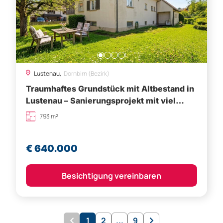
Lustenau,
Dornbirn (Bezirk)
Traumhaftes Grundstück mit Altbestand in
Lustenau – Sanierungsprojekt mit viel
Potential
793 m²
€ 640.000
Besichtigung vereinbaren
1
2
...
9