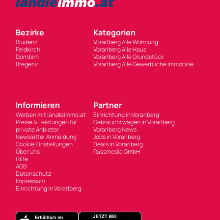
Bezirke
Kategorien
Bludenz
Vorarlberg Alle Wohnung
Feldkirch
Vorarlberg Alle Haus
Dornbirn
Vorarlberg Alle Grundstück
Bregenz
Vorarlberg Alle Gewerbliche Immobilie
Informieren
Partner
Werben mit ländleimmo.at
Einrichtung in Vorarlberg
Preise & Leistungen für
Gebrauchtwagen in Vorarlberg
private Anbieter
Vorarlberg News
Newsletter Anmeldung
Jobs in Vorarlberg
Cookie Einstellungen
Deals in Vorarlberg
Über Uns
Russmedia GmbH
Hilfe
AGB
Datenschutz
Impressum
Einrichtung in Vorarlberg