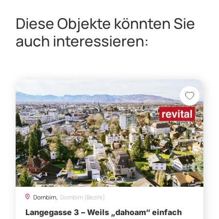
Dornbirn,
Dornbirn (Bezirk)
Langegasse 3 – Weils „dahoam“ einfach
am schönsten ist – Bezugsbereit Ende
2026
Preis auf Anfrage