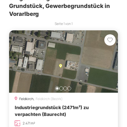
Grundstück, Gewerbegrundstück in
Vorarlberg
Seite
1
von
1
Feldkirch,
Feldkirch (Bezirk)
Industriegrundstück (2471m²) zu
verpachten (Baurecht)
2.471 m²