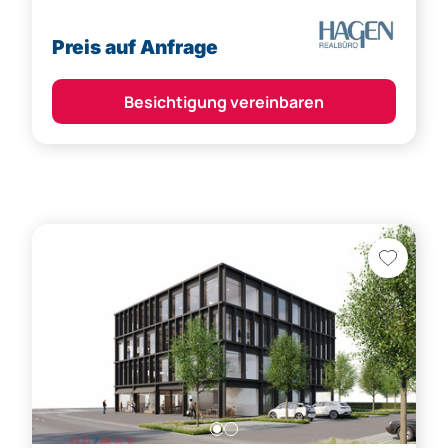
Preis auf Anfrage
Besichtigung vereinbaren
Feldkirch,
Feldkirch (Bezirk)
Gewerbeobjekt in hochfrequentierter Lage
2.800 m²