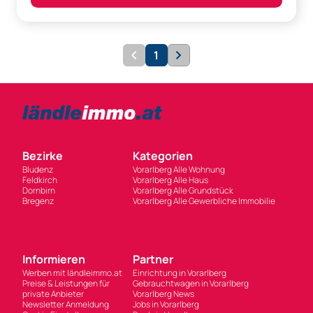
1
Bezirke
Kategorien
Bludenz
Vorarlberg Alle Wohnung
Feldkirch
Vorarlberg Alle Haus
Dornbirn
Vorarlberg Alle Grundstück
Bregenz
Vorarlberg Alle Gewerbliche Immobilie
Informieren
Partner
Werben mit ländleimmo.at
Einrichtung in Vorarlberg
Preise & Leistungen für
Gebrauchtwagen in Vorarlberg
private Anbieter
Vorarlberg News
Newsletter Anmeldung
Jobs in Vorarlberg