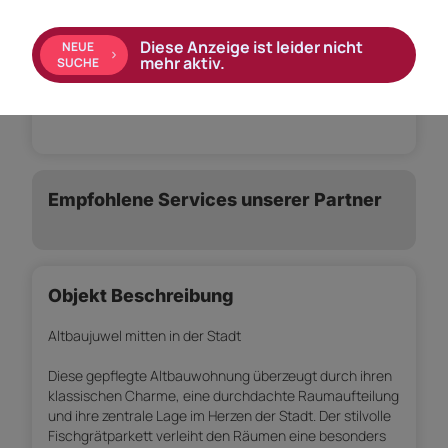
Ausstattung:
Diese Anzeige ist leider nicht
NEUE
Einbauküche
Boden: Fliesen, Parkett
mehr aktiv.
SUCHE
Bad mit: Badewanne
Kabel/Satelliten-TV
Empfohlene Services unserer Partner
Objekt Beschreibung
Altbaujuwel mitten in der Stadt
Diese gepflegte Altbauwohnung überzeugt durch ihren
klassischen Charme, eine durchdachte Raumaufteilung
und ihre zentrale Lage im Herzen der Stadt. Der stilvolle
Fischgrätparkett verleiht den Räumen eine besonders