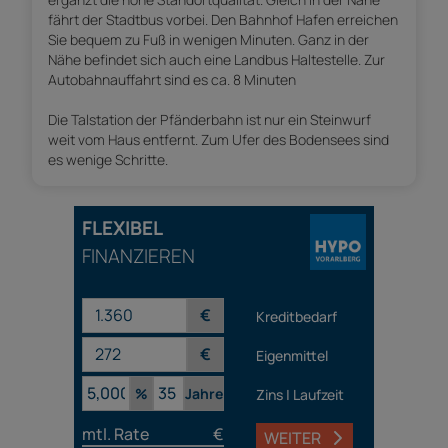
fährt der Stadtbus vorbei. Den Bahnhof Hafen erreichen
Sie bequem zu Fuß in wenigen Minuten. Ganz in der
Nähe befindet sich auch eine Landbus Haltestelle. Zur
Autobahnauffahrt sind es ca. 8 Minuten
Die Talstation der Pfänderbahn ist nur ein Steinwurf
weit vom Haus entfernt. Zum Ufer des Bodensees sind
es wenige Schritte.
FLEXIBEL
FINANZIEREN
€
Kreditbedarf
€
Eigenmittel
%
Jahre
Zins | Laufzeit
mtl. Rate
€
WEITER