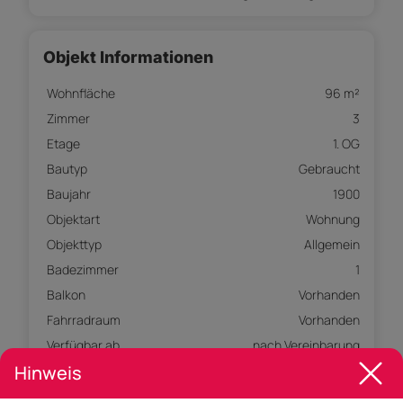
Objekt Informationen
Wohnfläche
96 m²
Zimmer
3
Etage
1. OG
Bautyp
Gebraucht
Baujahr
1900
Objektart
Wohnung
Objekttyp
Allgemein
Badezimmer
1
Balkon
Vorhanden
Fahrradraum
Vorhanden
Verfügbar ab
nach Vereinbarung
Hinweis
Externe ID
Andreas_AK689