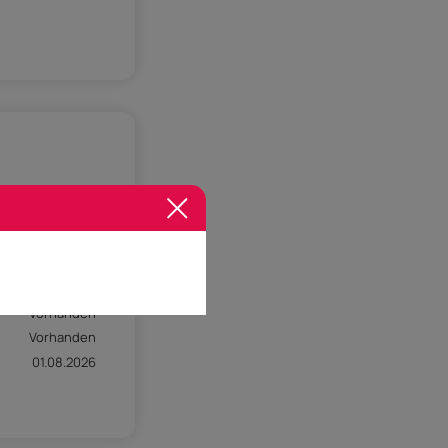
3
1. OG
1992
rassenwohnung
Vorhanden
Vorhanden
01.08.2026