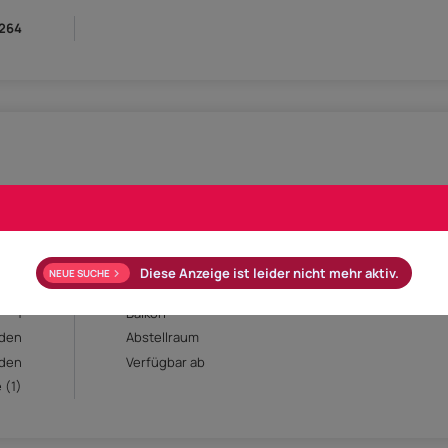
.264
7 m²
Zimmer
1
Etage
ucht
Baujahr
Diese Anzeige ist leider nicht mehr aktiv.
NEUE SUCHE
ung
Objekttyp
Ter
1
Balkon
den
Abstellraum
den
Verfügbar ab
 (1)