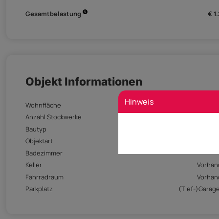
Gesamtbelastung
€ 1
Objekt Informationen
Hinweis
Wohnfläche
7
Anzahl Stockwerke
Bautyp
Gebra
Objektart
Wohn
Badezimmer
Keller
Vorhan
Fahrradraum
Vorhan
Parkplatz
(Tief-)Garage