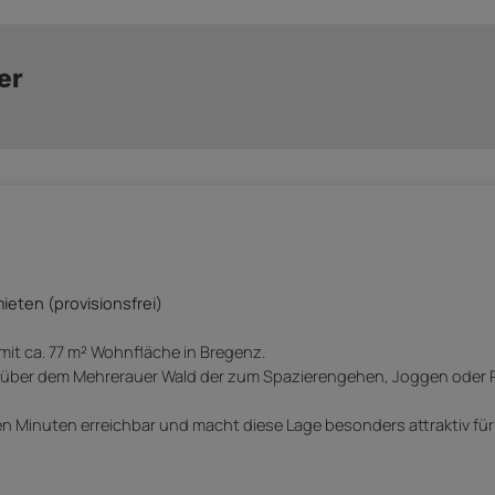
er
eten (provisionsfrei)
it ca. 77 m² Wohnfläche in Bregenz.
enüber dem Mehrerauer Wald der zum Spazierengehen, Joggen oder
en Minuten erreichbar und macht diese Lage besonders attraktiv für