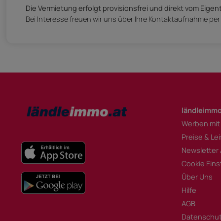
Die Vermietung erfolgt provisionsfrei und direkt vom Eigen
Bei Interesse freuen wir uns über Ihre Kontaktaufnahme per 
ländleimmo
Werben mit
Preise & Le
Newsletter
Cookie Eins
Über Uns
Hilfe
AGB
Datenschu