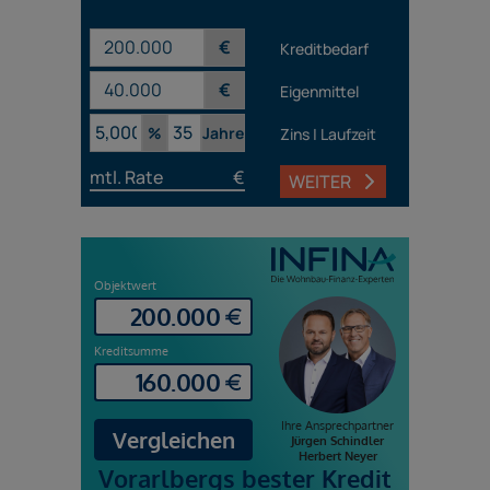
€
Kreditbedarf
€
Eigenmittel
%
Jahre
Zins | Laufzeit
mtl. Rate
€
WEITER