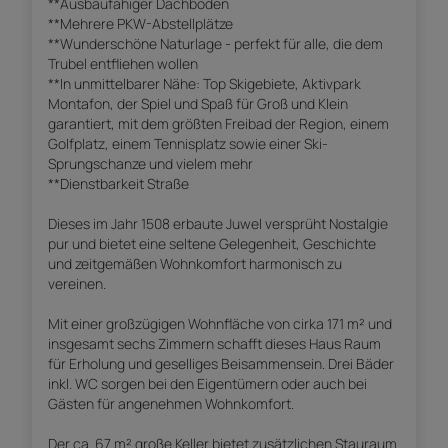
**Ausbaufähiger Dachboden
**Mehrere PKW-Abstellplätze
**Wunderschöne Naturlage - perfekt für alle, die dem
Trubel entfliehen wollen
**In unmittelbarer Nähe: Top Skigebiete, Aktivpark
Montafon, der Spiel und Spaß für Groß und Klein
garantiert, mit dem größten Freibad der Region, einem
Golfplatz, einem Tennisplatz sowie einer Ski-
Sprungschanze und vielem mehr
**Dienstbarkeit Straße
Dieses im Jahr 1508 erbaute Juwel versprüht Nostalgie
pur und bietet eine seltene Gelegenheit, Geschichte
und zeitgemäßen Wohnkomfort harmonisch zu
vereinen.
Mit einer großzügigen Wohnfläche von cirka 171 m² und
insgesamt sechs Zimmern schafft dieses Haus Raum
für Erholung und geselliges Beisammensein. Drei Bäder
inkl. WC sorgen bei den Eigentümern oder auch bei
Gästen für angenehmen Wohnkomfort.
Der ca. 67 m² große Keller bietet zusätzlichen Stauraum