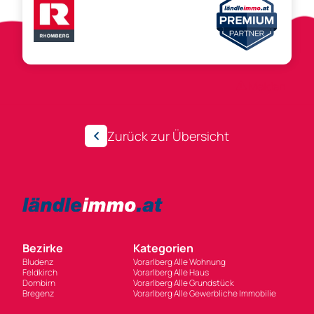
Anzeigen-ID 263857
Melden
Zurück zur Übersicht
Bezirke
Kategorien
Bludenz
Vorarlberg Alle Wohnung
Feldkirch
Vorarlberg Alle Haus
Dornbirn
Vorarlberg Alle Grundstück
Bregenz
Vorarlberg Alle Gewerbliche Immobilie