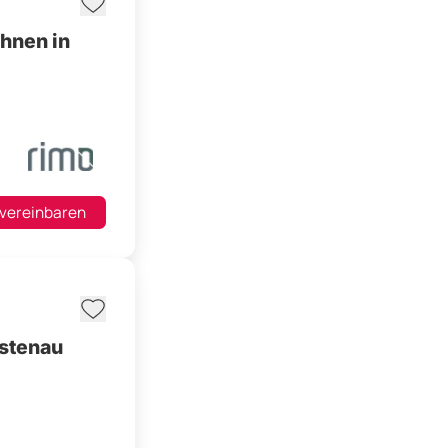
hnen in
 vereinbaren
ustenau