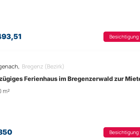
493,51
Besichtigung
genach,
Bregenz (Bezirk)
zügiges Ferienhaus im Bregenzerwald zur Miet
0 m²
.850
Besichtigung