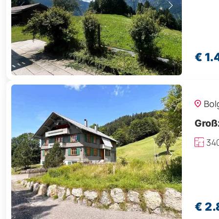
€ 1.
Bol
Groß
34
€ 2