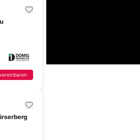
zu
 vereinbaren
ürserberg