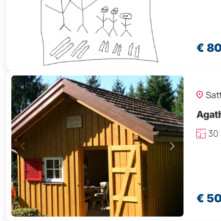
€ 8
Sat
Agath
30
€ 5