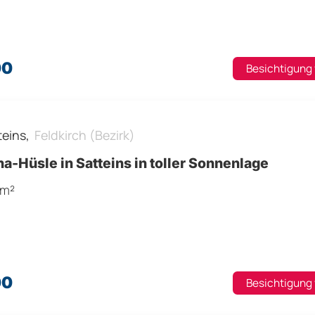
00
Besichtigung
teins,
Feldkirch (Bezirk)
a-Hüsle in Satteins in toller Sonnenlage
 m²
00
Besichtigung