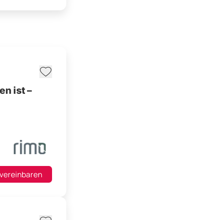
n ist –
 vereinbaren