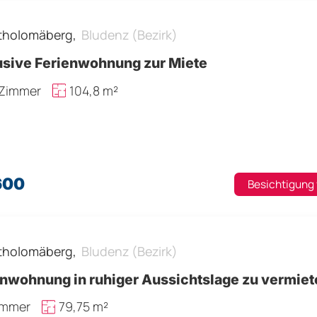
tholomäberg,
Bludenz (Bezirk)
usive Ferienwohnung zur Miete
 Zimmer
104,8 m²
600
Besichtigung
tholomäberg,
Bludenz (Bezirk)
enwohnung in ruhiger Aussichtslage zu vermiet
immer
79,75 m²