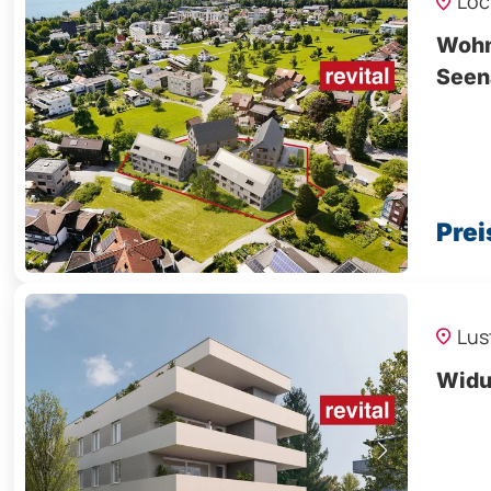
Loc
Wohn
Seen
Prei
Lus
Widu