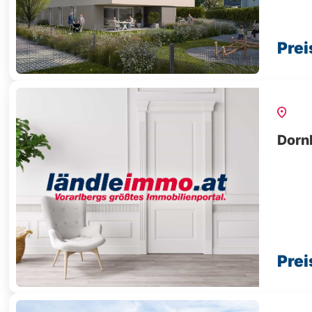
Prei
Dorn
Prei