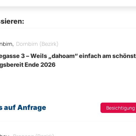
sieren:
nbirn,
Dornbirn (Bezirk)
egasse 3 – Weils „dahoam“ einfach am schönste
gsbereit Ende 2026
s auf Anfrage
Besichtigung