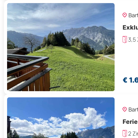
Bar
Exkl
3,5
€ 1.
Bar
Feri
2 Z