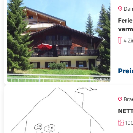
Dam
Ferie
verm
4 Z
Prei
Bra
NETT
10