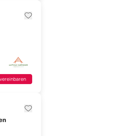
 vereinbaren
en