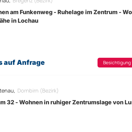
hau,
Bregenz (Bezirk)
en am Funkenweg - Ruhelage im Zentrum - Wo
ähe in Lochau
s auf Anfrage
Besichtigung
tenau,
Dornbirn (Bezirk)
m 32 - Wohnen in ruhiger Zentrumslage von L