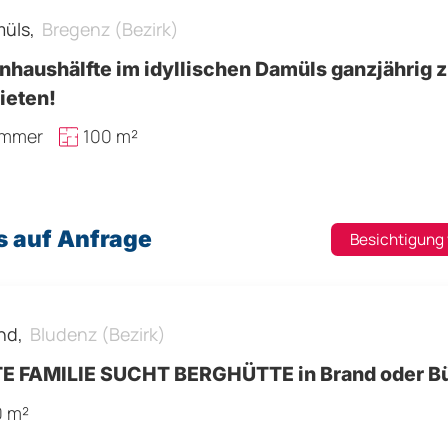
üls,
Bregenz (Bezirk)
nhaushälfte im idyllischen Damüls ganzjährig 
ieten!
immer
100 m²
s auf Anfrage
Besichtigung
nd,
Bludenz (Bezirk)
E FAMILIE SUCHT BERGHÜTTE in Brand oder B
0 m²