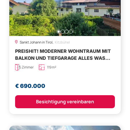
Sankt Johann in Tirol,
Kitzbühel
PREISHIT! MODERNER WOHNTRAUM MIT
BALKON UND TIEFGARAGE ALLES WAS
MAN BRAUCHT
5 Zimmer
119 m²
€ 690.000
Besichtigung vereinbaren