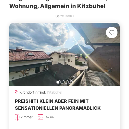
Wohnung, Allgemein in Kitzbühel
Seite
1
von
1
Kirchdorf in Tirol,
Kitzbühel
PREISHIT! KLEIN ABER FEIN MIT
SENSATIONIELLEN PANORAMABLICK
1 Zimmer
47 m²