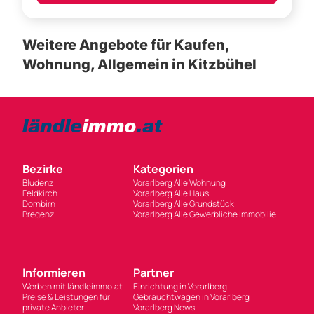
Weitere Angebote für Kaufen,
Wohnung, Allgemein in Kitzbühel
Bezirke
Kategorien
Bludenz
Vorarlberg Alle Wohnung
Feldkirch
Vorarlberg Alle Haus
Dornbirn
Vorarlberg Alle Grundstück
Bregenz
Vorarlberg Alle Gewerbliche Immobilie
Informieren
Partner
Werben mit ländleimmo.at
Einrichtung in Vorarlberg
Preise & Leistungen für
Gebrauchtwagen in Vorarlberg
private Anbieter
Vorarlberg News
Newsletter Anmeldung
Jobs in Vorarlberg
Cookie Einstellungen
Deals in Vorarlberg
Über Uns
Russmedia GmbH