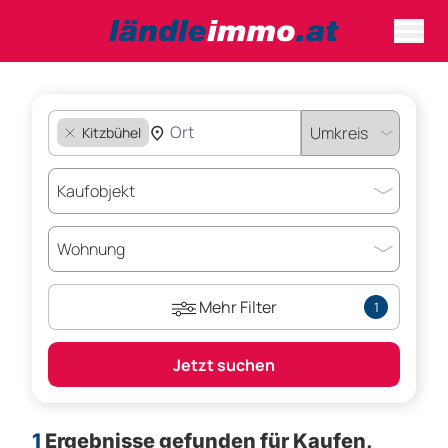
Kitzbühel
Mehr Filter
1
Jetzt suchen
1
Ergebnisse gefunden für
Kaufen,