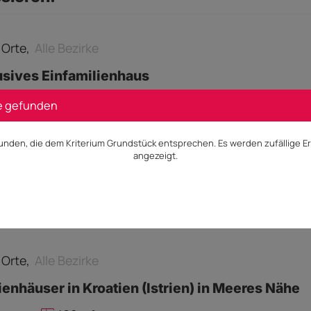
e Orte,
Alle Bezirke
usives Einfamilienhaus
0 m²
e gefunden
unden, die dem Kriterium Grundstück entsprechen. Es werden zufällige 
angezeigt.
s auf Anfrage
Besichtigung
e Orte,
Alle Bezirke
ienhäuser in Kroatien (Istrien) in Meeres Nähe