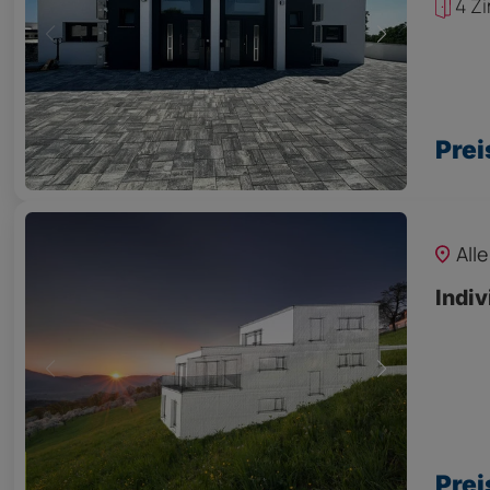
4 Z
Prei
All
Indiv
Prei