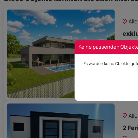
All
exkl
18
Keine passenden Objekt
Es wurden keine Objekte gef
Prei
All
2 Fer