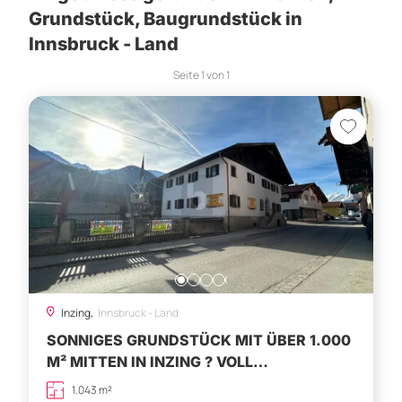
Grundstück, Baugrundstück in
Innsbruck - Land
Seite
1
von
1
Inzing,
Innsbruck - Land
SONNIGES GRUNDSTÜCK MIT ÜBER 1.000
M² MITTEN IN INZING ? VOLL
ERSCHLOSSEN
1.043 m²