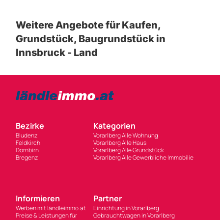
Weitere Angebote für Kaufen,
Grundstück, Baugrundstück in
Innsbruck - Land
Bezirke
Kategorien
Bludenz
Vorarlberg Alle Wohnung
Feldkirch
Vorarlberg Alle Haus
Dornbirn
Vorarlberg Alle Grundstück
Bregenz
Vorarlberg Alle Gewerbliche Immobilie
Informieren
Partner
Werben mit ländleimmo.at
Einrichtung in Vorarlberg
Preise & Leistungen für
Gebrauchtwagen in Vorarlberg
private Anbieter
Vorarlberg News
Newsletter Anmeldung
Jobs in Vorarlberg
Cookie Einstellungen
Deals in Vorarlberg