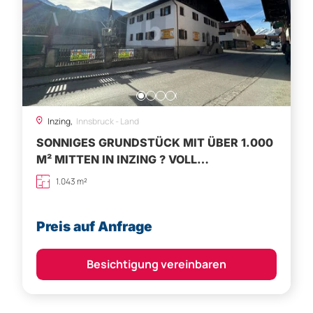
Inzing,
Innsbruck - Land
SONNIGES GRUNDSTÜCK MIT ÜBER 1.000
M² MITTEN IN INZING ? VOLL
ERSCHLOSSEN
1.043 m²
Preis auf Anfrage
Besichtigung vereinbaren