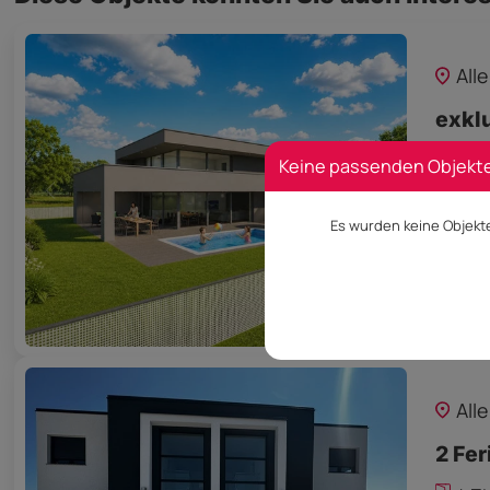
All
exkl
18
Keine passenden Objekt
Es wurden keine Objekt
Prei
All
2 Fer