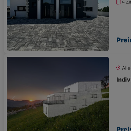
4 Z
Prei
All
Indiv
Prei