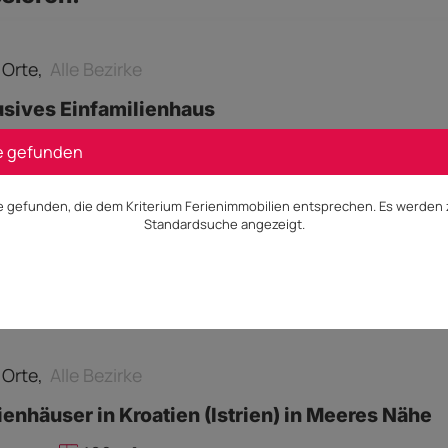
e Orte,
Alle Bezirke
usives Einfamilienhaus
0 m²
e gefunden
e gefunden, die dem Kriterium Ferienimmobilien entsprechen. Es werden z
Standardsuche angezeigt.
s auf Anfrage
Besichtigung
e Orte,
Alle Bezirke
ienhäuser in Kroatien (Istrien) in Meeres Nähe