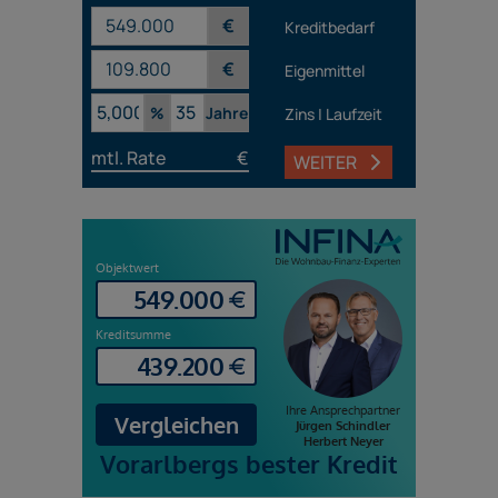
€
Kreditbedarf
€
Eigenmittel
%
Jahre
Zins | Laufzeit
mtl. Rate
€
WEITER