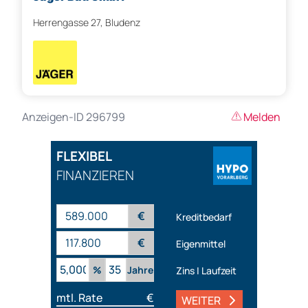
Herrengasse 27, Bludenz
Anzeigen-ID 296799
Melden
FLEXIBEL
FINANZIEREN
€
Kreditbedarf
€
Eigenmittel
%
Jahre
Zins | Laufzeit
mtl. Rate
€
WEITER