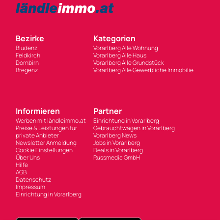
Bezirke
Kategorien
Bludenz
Vorarlberg Alle Wohnung
Feldkirch
Vorarlberg Alle Haus
Dornbirn
Vorarlberg Alle Grundstück
Bregenz
Vorarlberg Alle Gewerbliche Immobilie
Informieren
Partner
Werben mit ländleimmo.at
Einrichtung in Vorarlberg
Preise & Leistungen für
Gebrauchtwagen in Vorarlberg
private Anbieter
Vorarlberg News
Newsletter Anmeldung
Jobs in Vorarlberg
Cookie Einstellungen
Deals in Vorarlberg
Über Uns
Russmedia GmbH
Hilfe
AGB
Datenschutz
Impressum
Einrichtung in Vorarlberg