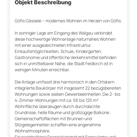
Objekt Beschreibung
Göfis Gässele – modernes Wohnen im Herzen von Göfis.
In sonniger Lage am Eingang des Walgau verbindet
diese hochwertige Wohnanlage naturnahes Wohnen
mit einer ausgezeichneten Infrastruktur.
Einkaufsmöglichkeiten, Schule, Kindergarten,
Gastronomie und öffentliche Verkehrsmittel befinden
sich in unmittelbarer Nähe, die Stadt Feldkirch ist in
wenigen Minuten erreichbar.
Die Anlage umfasst drei harmonisch in den Ortskern
integrierte Baukörper mit insgesamt 22 bezugsbereiten
Wohnungen sowie sieben Gewerbeeinheiten. Die 2- bis
4-Zimmer-Wohnungen mit ca. 56 bis 125 m²
Wohnfläche überzeugen durch durchdachte
Grundrisse, helle Räume und großzügige Balkone.
Gemeinschaftsflächen mit Brunnen und
Sitzgelegenheiten schaffen eine angenehme
Wohnatmosphäre.
Ein nachhaltiges Energiekonzept mit Fernwärme und