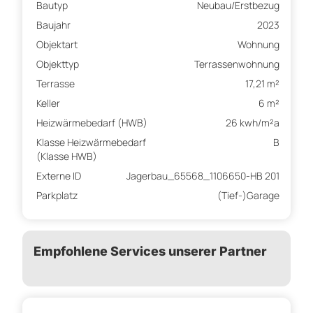
Bautyp
Neubau/Erstbezug
Baujahr
2023
Objektart
Wohnung
Objekttyp
Terrassenwohnung
Terrasse
17,21 m²
Keller
6 m²
Heizwärmebedarf (HWB)
26 kwh/m²a
Klasse Heizwärmebedarf
B
(Klasse HWB)
Externe ID
Jagerbau_65568_1106650-HB 201
Parkplatz
(Tief-)Garage
Empfohlene Services unserer Partner