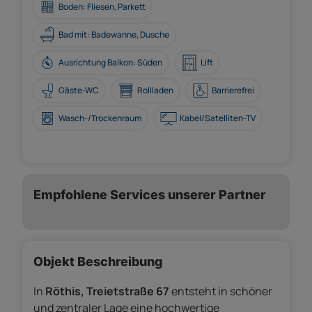
Boden: Fliesen, Parkett
Bad mit: Badewanne, Dusche
Ausrichtung Balkon: Süden
Lift
Gäste-WC
Rollladen
Barrierefrei
Wasch-/Trockenraum
Kabel/Satelliten-TV
Empfohlene Services unserer Partner
Objekt Beschreibung
In
Röthis, Treietstraße 67
entsteht in schöner
und zentraler Lage eine hochwertige