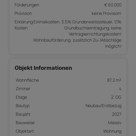
Förderungen
€ 60.000
Provision
keine Provision!
Erklärung
Einmalkosten: 3,5% Grunderwerbssteuer, 1,1%
Kosten
Grundbuchseintragung, keine
Vertragserrichtungskosten!
Wohnbauförderung: zusätzlich Zu-/Abschläge
möglich!
Objekt Informationen
Wohnfläche
87,2 m²
Zimmer
4
Etage
2. OG
Bautyp
Neubau/Erstbezug
Baujahr
2027
Bauweise
Massiv
Objektart
Wohnung