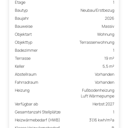
Etage
1
Bautyp
Neubau/Erstbezug
Baujahr
2026
Bauweise
Massiv
Objektart
Wohnung
Objekttyp
Terrassenwohnung
Badezimmer
1
Terrasse
19 m²
Keller
5,5 m²
Abstellraum
Vorhanden
Fahrradraum
Vorhanden
Heizung
Fußbodenheizung
Luft Wärmepumpe
Verfügbar ab
Herbst 2027
Gesamtanzahl Stellplätze
1
Heizwärmebedarf (HWB)
31,16 kwh/m²a
Klasse Heizwärmebedarf
B