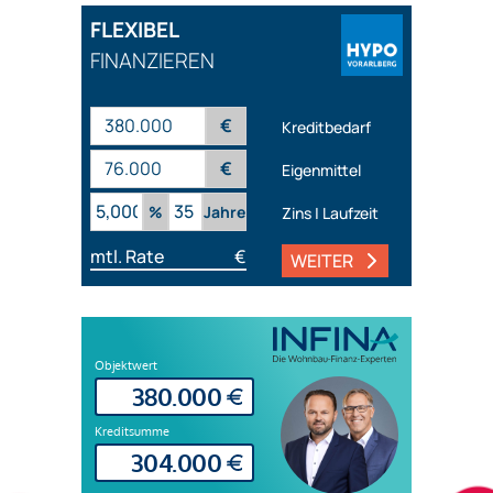
FLEXIBEL
FINANZIEREN
€
Kreditbedarf
€
Eigenmittel
%
Jahre
Zins | Laufzeit
mtl. Rate
€
WEITER