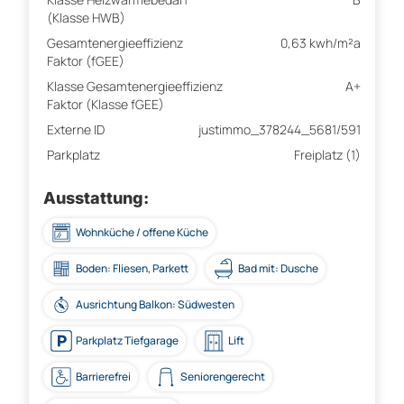
(Klasse HWB)
Gesamtenergieeffizienz
0,63 kwh/m²a
Faktor (fGEE)
Klasse Gesamtenergieeffizienz
A+
Faktor (Klasse fGEE)
Externe ID
justimmo_378244_5681/591
Parkplatz
Freiplatz (1)
Ausstattung:
Wohnküche / offene Küche
Boden: Fliesen, Parkett
Bad mit: Dusche
Ausrichtung Balkon: Südwesten
Parkplatz Tiefgarage
Lift
Barrierefrei
Seniorengerecht