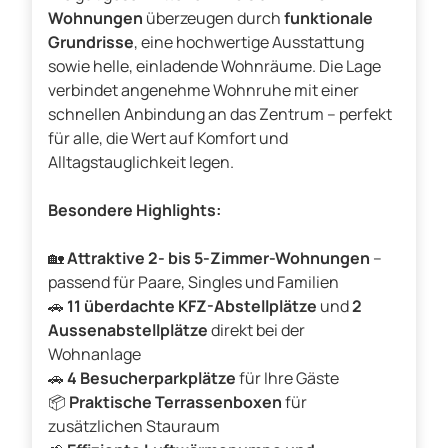
Wohnungen
überzeugen durch
funktionale
Grundrisse
, eine hochwertige Ausstattung
sowie helle, einladende Wohnräume. Die Lage
verbindet angenehme Wohnruhe mit einer
schnellen Anbindung an das Zentrum – perfekt
für alle, die Wert auf Komfort und
Alltagstauglichkeit legen.
Besondere Highlights:
🏡
Attraktive 2- bis 5-Zimmer-Wohnungen
–
passend für Paare, Singles und Familien
🚗
11 überdachte KFZ-Abstellplätze
und
2
Aussenabstellplätze
direkt bei der
Wohnanlage
🚗
4 Besucherparkplätze
für Ihre Gäste
📦
Praktische Terrassenboxen
für
zusätzlichen Stauraum