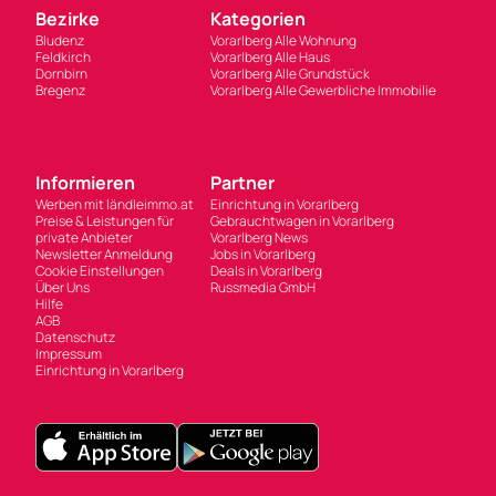
Bezirke
Kategorien
Bludenz
Vorarlberg Alle Wohnung
Feldkirch
Vorarlberg Alle Haus
Dornbirn
Vorarlberg Alle Grundstück
Bregenz
Vorarlberg Alle Gewerbliche Immobilie
Informieren
Partner
Werben mit ländleimmo.at
Einrichtung in Vorarlberg
Preise & Leistungen für
Gebrauchtwagen in Vorarlberg
private Anbieter
Vorarlberg News
Newsletter Anmeldung
Jobs in Vorarlberg
Cookie Einstellungen
Deals in Vorarlberg
Über Uns
Russmedia GmbH
Hilfe
AGB
Datenschutz
Impressum
Einrichtung in Vorarlberg