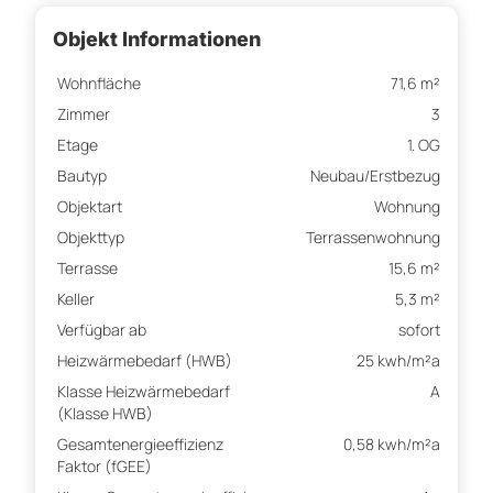
Objekt Informationen
Wohnfläche
71,6 m²
Zimmer
3
Etage
1. OG
Bautyp
Neubau/Erstbezug
Objektart
Wohnung
Objekttyp
Terrassenwohnung
Terrasse
15,6 m²
Keller
5,3 m²
Verfügbar ab
sofort
Heizwärmebedarf (HWB)
25 kwh/m²a
Klasse Heizwärmebedarf
A
(Klasse HWB)
Gesamtenergieeffizienz
0,58 kwh/m²a
Faktor (fGEE)