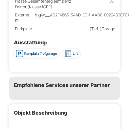
Klasse Gesamtenergieeffizienz
A+
Faktor (Klasse fGEE)
Externe
rbgiw__A92F4863-34AD-ED11-AAD0-0022489CFE
ID
Parkplatz
(Tief-)Garage
Ausstattung:
Parkplatz Tiefgarage
Lift
Empfohlene Services unserer Partner
Objekt Beschreibung