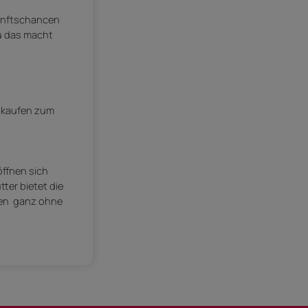
kunftschancen
au das macht
inkaufen zum
öffnen sich
ter bietet die
en  ganz ohne