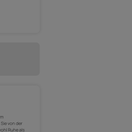
um
 Sie von der
wohl Ruhe als