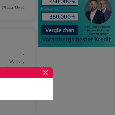
3% zzgl. MwSt.
4
Wohnung
Vorhanden
Vorhanden
162 kwh/m²a
1,97 kwh/m²a
mosky_6751458