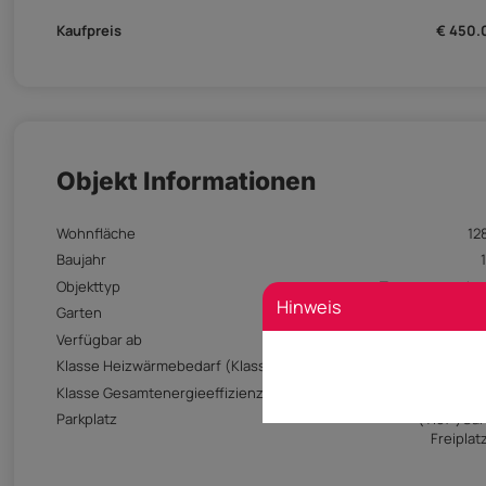
Kaufpreis
€ 450.
Objekt Informationen
Wohnfläche
12
Baujahr
Objekttyp
Terrassenwohn
Hinweis
Garten
10
Verfügbar ab
auf Anf
Klasse Heizwärmebedarf (Klasse HWB)
Klasse Gesamtenergieeffizienz-Faktor (Klasse fGEE)
Parkplatz
(Tief-)Ga
Freiplatz