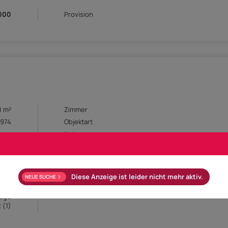
000
Provision
8 m²
Zimmer
1974
Objektart
ung
Balkon
3 m²
Keller
rage
Heizwärmebedarf (HWB)
E
Gesamtenergieeffizienz-Faktor (fGEE)
Diese Anzeige ist leider nicht mehr aktiv.
NEUE SUCHE
E
Externe ID
im
rage
 (1)