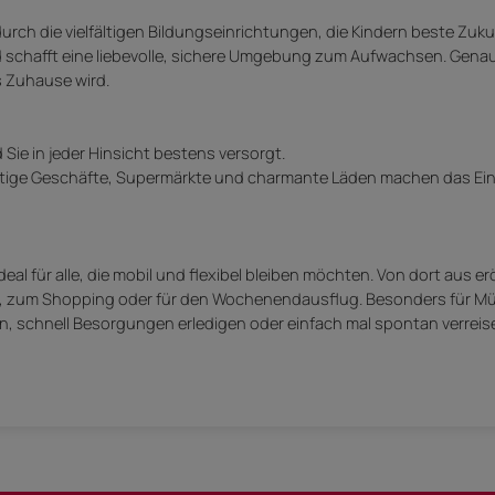
durch die vielfältigen Bildungseinrichtungen, die Kindern beste Zu
und schafft eine liebevolle, sichere Umgebung zum Aufwachsen. Gen
 Zuhause wird.
 Sie in jeder Hinsicht bestens versorgt.
fältige Geschäfte, Supermärkte und charmante Läden machen das E
eal für alle, die mobil und flexibel bleiben möchten. Von dort aus er
beit, zum Shopping oder für den Wochenendausflug. Besonders für Müt
ln, schnell Besorgungen erledigen oder einfach mal spontan verreis