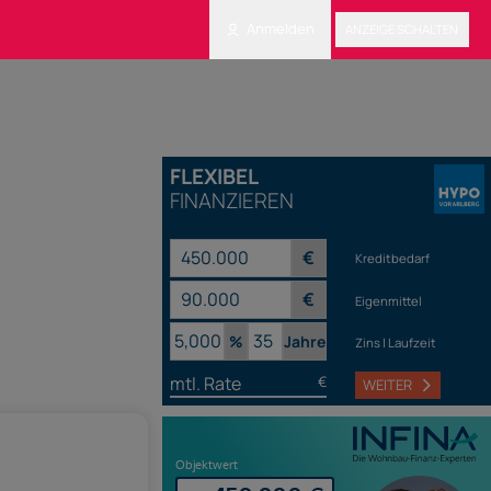
Anmelden
ANZEIGE SCHALTEN
FLEXIBEL
FINANZIEREN
€
Kreditbedarf
€
Eigenmittel
%
Jahre
Zins | Laufzeit
mtl. Rate
€
WEITER