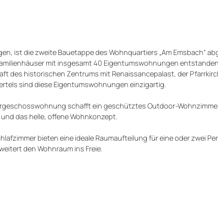
gen, ist die zweite Bauetappe des Wohnquartiers „Am Emsbach“ ab
rfamilienhäuser mit insgesamt 40 Eigentumswohnungen entstanden.
t des historischen Zentrums mit Renaissancepalast, der Pfarrkirch
iertels sind diese Eigentumswohnungen einzigartig.
bergeschosswohnung schafft ein geschütztes Outdoor-Wohnzimmer,
 und das helle, offene Wohnkonzept.
lafzimmer bieten eine ideale Raumaufteilung für eine oder zwei Pe
weitert den Wohnraum ins Freie.