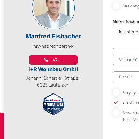
Besichti
Meine Nachri
Manfred Eisbacher
Ihr Ansprechpartner
+43 . ....
i+R Wohnbau GmbH
Johann-Schertler-Straße 1
6923 Lauterach
Eingegeb
Ich stim
Bewerb
Ihren V