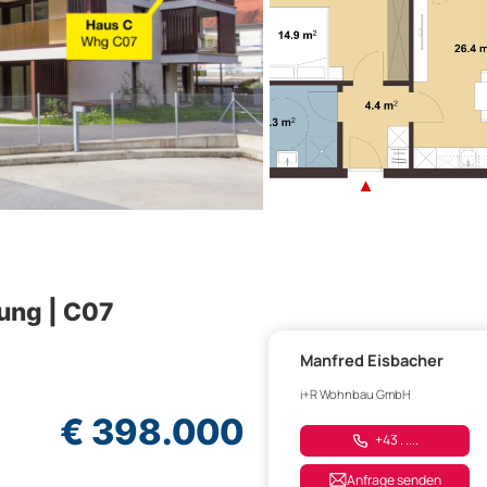
ung | C07
Manfred Eisbacher
i+R Wohnbau GmbH
€ 398.000
+43 . ....
Anfrage senden