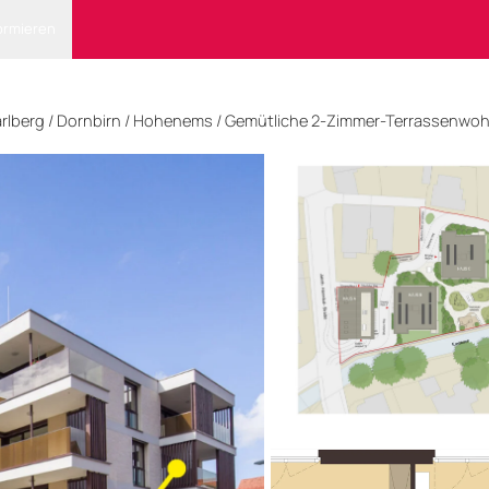
ormieren
rlberg
/
Dornbirn
/ Hohenems
/
Gemütliche 2-Zimmer-Terrassenwoh