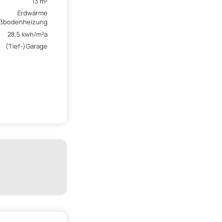
13 m²
Erdwärme
ßbodenheizung
28,5 kwh/m²a
(Tief-)Garage