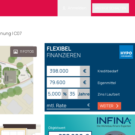
Anmelden
ANZEIGE SCHALTEN
nung | C07
FLEXIBEL
11
FOTOS
FINANZIEREN
€
Kreditbedarf
€
Eigenmittel
%
Jahre
Zins | Laufzeit
mtl. Rate
€
WEITER