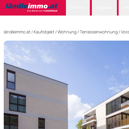
Services
Ratgeber
Inf
ländleimmo.at
Kaufobjekt
Wohnung
/
Terrassenwohnung
/
Vora
/
/