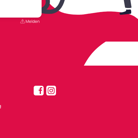
Melden
g