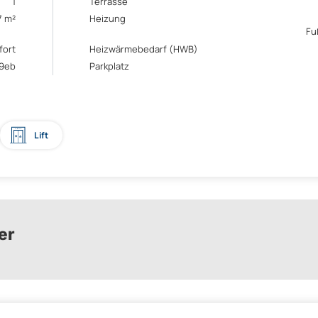
1
Terrasse
7 m²
Heizung
Fu
fort
Heizwärmebedarf (HWB)
29eb
Parkplatz
Lift
er