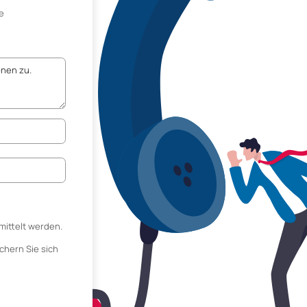
e
mittelt werden.
chern Sie sich