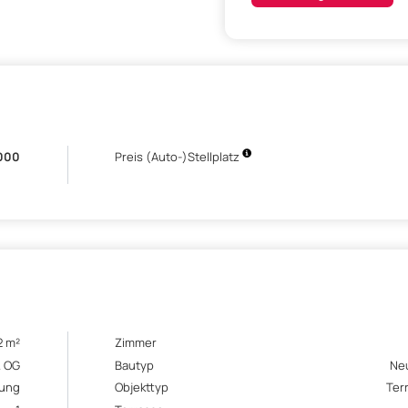
000
Preis (Auto-)Stellplatz
2 m²
Zimmer
. OG
Bautyp
Ne
ung
Objekttyp
Ter