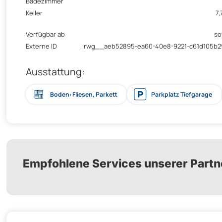
Badezimmer
Keller
7,
Verfügbar ab
so
Externe ID
irwg__aeb52895-ea60-40e8-9221-c61d105b
Ausstattung:
Boden: Fliesen, Parkett
Parkplatz Tiefgarage
Empfohlene Services unserer Partn