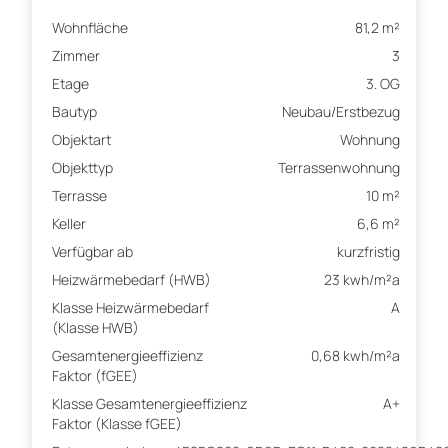
Wohnfläche
81,2 m²
Zimmer
3
Etage
3. OG
Bautyp
Neubau/Erstbezug
Objektart
Wohnung
Objekttyp
Terrassenwohnung
Terrasse
10 m²
Keller
6,6 m²
Verfügbar ab
kurzfristig
Heizwärmebedarf (HWB)
23 kwh/m²a
Klasse Heizwärmebedarf
A
(Klasse HWB)
Gesamtenergieeffizienz
0,68 kwh/m²a
Faktor (fGEE)
Klasse Gesamtenergieeffizienz
A+
Faktor (Klasse fGEE)