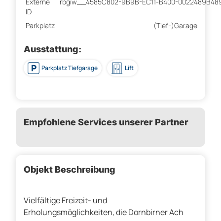
Externe
rbgiw__4585C802-9B9B-EC11-B400-0022489B48
ID
Parkplatz
(Tief-)Garage
Ausstattung:
Parkplatz Tiefgarage
Lift
Empfohlene Services unserer Partner
Objekt Beschreibung
Vielfältige Freizeit- und
Erholungsmöglichkeiten, die Dornbirner Ach