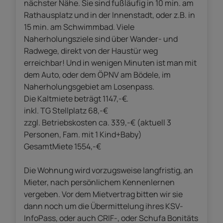
nächster Nähe. Sie sind fußläufig in 10 min. am
Rathausplatz und in der Innenstadt, oder z.B. in
15 min. am Schwimmbad. Viele
Naherholungsziele sind über Wander- und
Radwege, direkt von der Haustür weg
erreichbar! Und in wenigen Minuten ist man mit
dem Auto, oder dem ÖPNV am Bödele, im
Naherholungsgebiet am Losenpass.
Die Kaltmiete beträgt 1147,-€.
inkl. TG Stellplatz 68,-€
zzgl. Betriebskosten ca. 339,-€ (aktuell 3
Personen, Fam. mit 1 Kind+Baby)
GesamtMiete 1554,-€
Die Wohnung wird vorzugsweise langfristig, an
Mieter, nach persönlichem Kennenlernen
vergeben. Vor dem Mietvertrag bitten wir sie
dann noch um die Übermittelung ihres KSV-
InfoPass, oder auch CRIF-, oder Schufa Bonitäts