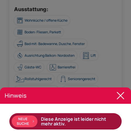
Ausstattung:
Wohnküche / offene Küche
Boden: Fliesen, Parkett
Bad mit: Badewanne, Dusche, Fenster
Ausrichtung Balkon: Nordosten
Lift
Gäste-WC
Barrierefrei
Rollstuhlgerecht
Seniorengerecht
Kabel/Satelliten-TV
Gartennutzung
Hinweis
WG-geeignet
Diese Anzeige ist leider nicht
NEUE
mehr aktiv.
SUCHE