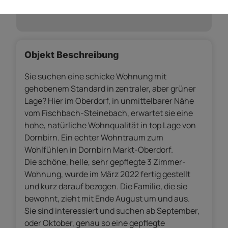
Empfohlene Services unserer Partner
Objekt Beschreibung
Sie suchen eine schicke Wohnung mit
gehobenem Standard in zentraler, aber grüner
Lage? Hier im Oberdorf, in unmittelbarer Nähe
vom Fischbach-Steinebach, erwartet sie eine
hohe, natürliche Wohnqualität in top Lage von
Dornbirn. Ein echter Wohntraum zum
Wohlfühlen in Dornbirn Markt-Oberdorf.
Die schöne, helle, sehr gepflegte 3 Zimmer-
Wohnung, wurde im März 2022 fertig gestellt
und kurz darauf bezogen. Die Familie, die sie
bewohnt, zieht mit Ende August um und aus.
Sie sind interessiert und suchen ab September,
oder Oktober, genau so eine gepflegte