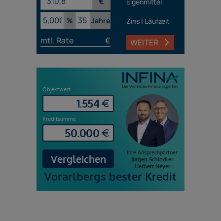
€
Eigenmittel
%
Jahre
Zins | Laufzeit
mtl. Rate
€
WEITER