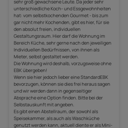
sehr groß gewachsene Leute. Da jeder sehr
unterschiedliche Koch- und Essgewohnheiten
hat: vom selbstkochenden Gourmet - bis zum
gar nicht mehr Kochenden, gibt es hier, für sie
den absolut freien, individuellen
Gestaltungsraum. Hier darf die Wohnung im
Bereich Küche, sehr gerne nach den jeweiligen
Individuellen Bedürfnissen, von ihnen als
Mieter, selbst gestaltet werden.
Die Wohnung wird deshalb, vorzugsweise ohne
EBK übergeben!
Wenn sie hier jedoch lieber eine StandardEBK
bevorzugen, können sie dies frei heraus sagen
und wir werden dann in gegenseitiger
Absprache eine Option finden. Bitte bei der
Selbstauskunft mit angeben.
Es gibt einen Abstellraum, der sowohl als
Speisekammer, als auch als Waschküche
genutzt werden kann, aktuell diente er als Mini-