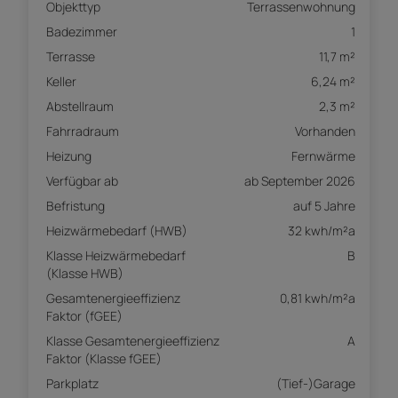
Objekttyp
Terrassenwohnung
Badezimmer
1
Terrasse
11,7 m²
Keller
6,24 m²
Abstellraum
2,3 m²
Fahrradraum
Vorhanden
Heizung
Fernwärme
Verfügbar ab
ab September 2026
Befristung
auf 5 Jahre
Heizwärmebedarf (HWB)
32 kwh/m²a
Klasse Heizwärmebedarf
B
(Klasse HWB)
Gesamtenergieeffizienz
0,81 kwh/m²a
Faktor (fGEE)
Klasse Gesamtenergieeffizienz
A
Faktor (Klasse fGEE)
Parkplatz
(Tief-)Garage